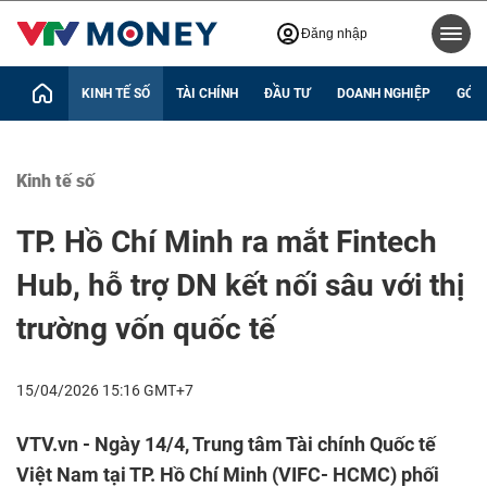
Đăng nhập
KINH TẾ SỐ
TÀI CHÍNH
ĐẦU TƯ
DOANH NGHIỆP
GÓC 
Kinh tế số
TP. Hồ Chí Minh ra mắt Fintech
Hub, hỗ trợ DN kết nối sâu với thị
trường vốn quốc tế
15/04/2026 15:16 GMT+7
VTV.vn - Ngày 14/4, Trung tâm Tài chính Quốc tế
Việt Nam tại TP. Hồ Chí Minh (VIFC- HCMC) phối