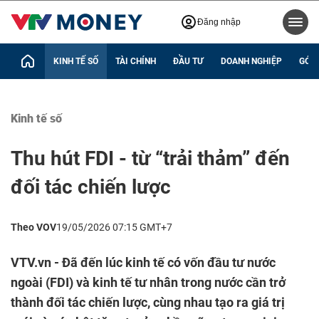
Đăng nhập
KINH TẾ SỐ
TÀI CHÍNH
ĐẦU TƯ
DOANH NGHIỆP
GÓC 
Kinh tế số
Thu hút FDI - từ “trải thảm” đến
đối tác chiến lược
Theo VOV
19/05/2026 07:15 GMT+7
VTV.vn - Đã đến lúc kinh tế có vốn đầu tư nước
ngoài (FDI) và kinh tế tư nhân trong nước cần trở
thành đối tác chiến lược, cùng nhau tạo ra giá trị