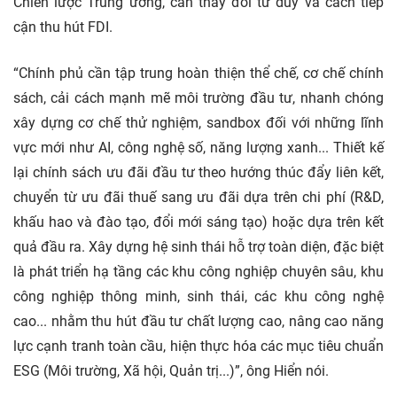
Chiến lược Trung ương, cần thay đổi tư duy và cách tiếp
cận thu hút FDI.
“Chính phủ cần tập trung hoàn thiện thể chế, cơ chế chính
sách, cải cách mạnh mẽ môi trường đầu tư, nhanh chóng
xây dựng cơ chế thử nghiệm, sandbox đối với những lĩnh
vực mới như AI, công nghệ số, năng lượng xanh... Thiết kế
lại chính sách ưu đãi đầu tư theo hướng thúc đẩy liên kết,
chuyển từ ưu đãi thuế sang ưu đãi dựa trên chi phí (R&D,
khấu hao và đào tạo, đổi mới sáng tạo) hoặc dựa trên kết
quả đầu ra. Xây dựng hệ sinh thái hỗ trợ toàn diện, đặc biệt
là phát triển hạ tầng các khu công nghiệp chuyên sâu, khu
công nghiệp thông minh, sinh thái, các khu công nghệ
cao... nhằm thu hút đầu tư chất lượng cao, nâng cao năng
lực cạnh tranh toàn cầu, hiện thực hóa các mục tiêu chuẩn
ESG (Môi trường, Xã hội, Quản trị...)”, ông Hiển nói.