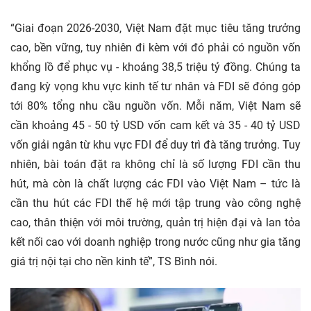
“Giai đoạn 2026-2030, Việt Nam đặt mục tiêu tăng trưởng
cao, bền vững, tuy nhiên đi kèm với đó phải có nguồn vốn
khổng lồ để phục vụ - khoảng 38,5 triệu tỷ đồng. Chúng ta
đang kỳ vọng khu vực kinh tế tư nhân và FDI sẽ đóng góp
tới 80% tổng nhu cầu nguồn vốn. Mỗi năm, Việt Nam sẽ
cần khoảng 45 - 50 tỷ USD vốn cam kết và 35 - 40 tỷ USD
vốn giải ngân từ khu vực FDI để duy trì đà tăng trưởng. Tuy
nhiên, bài toán đặt ra không chỉ là số lượng FDI cần thu
hút, mà còn là chất lượng các FDI vào Việt Nam – tức là
cần thu hút các FDI thế hệ mới tập trung vào công nghệ
cao, thân thiện với môi trường, quản trị hiện đại và lan tỏa
kết nối cao với doanh nghiệp trong nước cũng như gia tăng
giá trị nội tại cho nền kinh tế”, TS Bình nói.