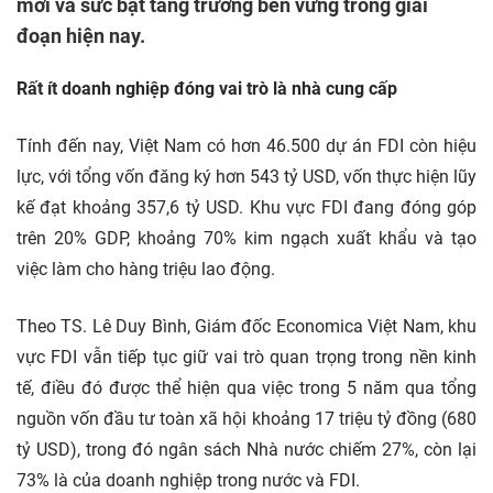
mới và sức bật tăng trưởng bền vững trong giai
đoạn hiện nay.
Rất ít doanh nghiệp đóng vai trò là nhà cung cấp
Tính đến nay, Việt Nam có hơn 46.500 dự án FDI còn hiệu
lực, với tổng vốn đăng ký hơn 543 tỷ USD, vốn thực hiện lũy
kế đạt khoảng 357,6 tỷ USD. Khu vực FDI đang đóng góp
trên 20% GDP, khoảng 70% kim ngạch xuất khẩu và tạo
việc làm cho hàng triệu lao động.
Theo TS. Lê Duy Bình, Giám đốc Economica Việt Nam, khu
vực FDI vẫn tiếp tục giữ vai trò quan trọng trong nền kinh
tế, điều đó được thể hiện qua việc trong 5 năm qua tổng
nguồn vốn đầu tư toàn xã hội khoảng 17 triệu tỷ đồng (680
tỷ USD), trong đó ngân sách Nhà nước chiếm 27%, còn lại
73% là của doanh nghiệp trong nước và FDI.