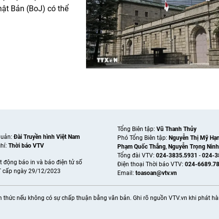
ật Bản (BoJ) có thể
Tổng Biên tập:
Vũ Thanh Thủy
quản:
Đài Truyền hình Việt Nam
Phó Tổng Biên tập:
Nguyễn Thị Mỹ Hạ
hí:
Thời báo VTV
Phạm Quốc Thắng
,
Nguyễn Trọng Ninh
Tổng đài VTV:
024-3835.5931
-
024-3
t động báo in và báo điện tử số
Ðiện thoại Thời báo VTV:
024-6689.7
 cấp ngày 29/12/2023
Email:
toasoan@vtv.vn
thức nếu không có sự chấp thuận bằng văn bản. Ghi rõ nguồn VTV.vn khi phát hành