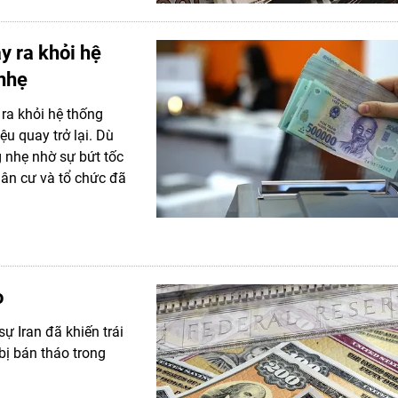
ảy ra khỏi hệ
 nhẹ
 ra khỏi hệ thống
u quay trở lại. Dù
g nhẹ nhờ sự bứt tốc
dân cư và tổ chức đã
o
sự Iran đã khiến trái
bị bán tháo trong