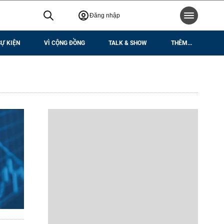
Đăng nhập
SỰ KIỆN
VÌ CỘNG ĐỒNG
TALK & SHOW
THÊM...