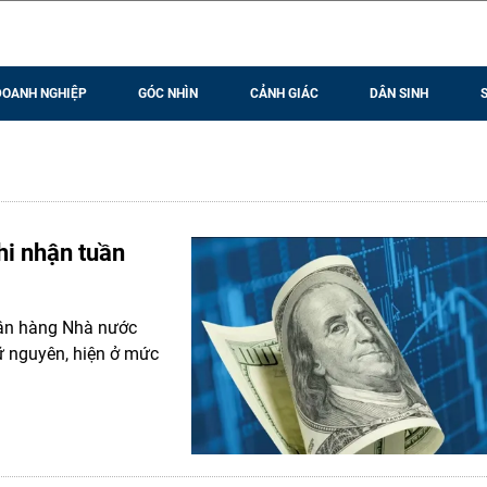
DOANH NGHIỆP
GÓC NHÌN
CẢNH GIÁC
DÂN SINH
hi nhận tuần
gân hàng Nhà nước
ữ nguyên, hiện ở mức