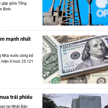
ộc gặp giữa Tổng
n Bình.
ảm mạnh nhất
ng Nhà nước công bố
, hiện ở mức 25.121
mua trái phiếu
 hạn tại Nhật Bản