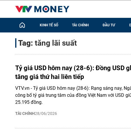
KINH TẾ SỐ
TÀI CHÍNH
ĐẦU TƯ
Tag:
tăng lãi suất
Tỷ giá USD hôm nay (28-6): Đồng USD g
tăng giá thứ hai liên tiếp
VTV.vn - Tỷ giá USD hôm nay (28-6): Rạng sáng nay, N
công bố tỷ giá trung tâm của đồng Việt Nam với USD gi
25.195 đồng.
TÀI CHÍNH
28/06/2026