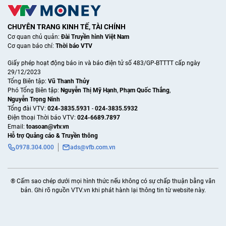
CHUYÊN TRANG KINH TẾ, TÀI CHÍNH
Cơ quan chủ quản:
Đài Truyền hình Việt Nam
Cơ quan báo chí:
Thời báo VTV
Giấy phép hoạt động báo in và báo điện tử số 483/GP-BTTTT cấp ngày
29/12/2023
Tổng Biên tập:
Vũ Thanh Thủy
Phó Tổng Biên tập:
Nguyễn Thị Mỹ Hạnh
,
Phạm Quốc Thắng
,
Nguyễn Trọng Ninh
Tổng đài VTV:
024-3835.5931
-
024-3835.5932
Ðiện thoại Thời báo VTV:
024-6689.7897
Email:
toasoan@vtv.vn
Hỗ trợ Quảng cáo & Truyền thông
0978.304.000
ads@vfb.com.vn
® Cấm sao chép dưới mọi hình thức nếu không có sự chấp thuận bằng văn
bản. Ghi rõ nguồn VTV.vn khi phát hành lại thông tin từ website này.