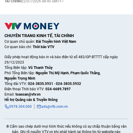
TÀI CHÍNH
22/07/2026 08:45 GMT+7
CHUYÊN TRANG KINH TẾ, TÀI CHÍNH
Cơ quan chủ quản:
Đài Truyền hình Việt Nam
Cơ quan báo chí:
Thời báo VTV
Giấy phép hoạt động báo in và báo điện tử số 483/GP-BTTTT cấp ngày
29/12/2023
Tổng Biên tập:
Vũ Thanh Thủy
Phó Tổng Biên tập:
Nguyễn Thị Mỹ Hạnh
,
Phạm Quốc Thắng
,
Nguyễn Trọng Ninh
Tổng đài VTV:
024-3835.5931
-
024-3835.5932
Ðiện thoại Thời báo VTV:
024-6689.7897
Email:
toasoan@vtv.vn
Hỗ trợ Quảng cáo & Truyền thông
0978.304.000
ads@vfb.com.vn
® Cấm sao chép dưới mọi hình thức nếu không có sự chấp thuận bằng văn
bản. Ghi rõ nguồn VTV.vn khi phát hành lại thông tin từ website này.