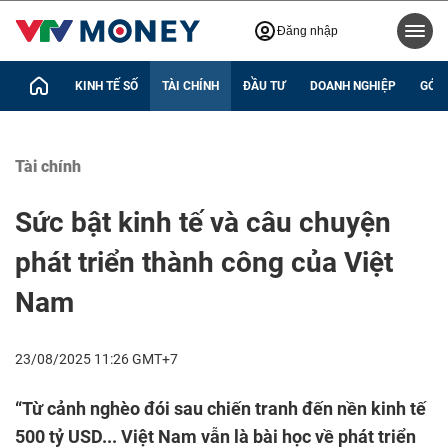
Đăng nhập
KINH TẾ SỐ
TÀI CHÍNH
ĐẦU TƯ
DOANH NGHIỆP
GÓC 
Tài chính
Sức bật kinh tế và câu chuyện
phát triển thành công của Việt
Nam
23/08/2025 11:26 GMT+7
“Từ cảnh nghèo đói sau chiến tranh đến nền kinh tế
500 tỷ USD... Việt Nam vẫn là bài học về phát triển