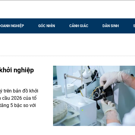
DOANH NGHIỆP
GÓC NHÌN
CẢNH GIÁC
DÂN SINH
 khởi nghiệp
 trên bản đồ khởi
n cầu 2026 của tổ
 tăng 5 bậc so với