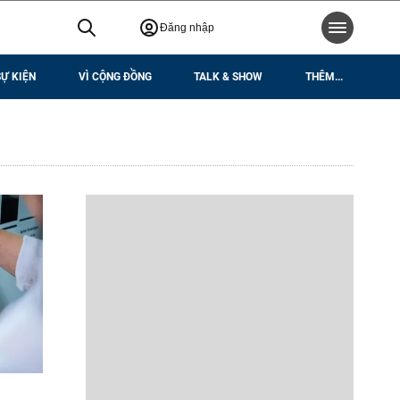
Đăng nhập
SỰ KIỆN
VÌ CỘNG ĐỒNG
TALK & SHOW
THÊM...