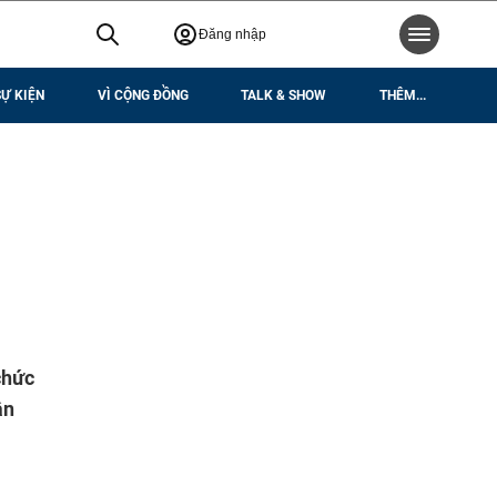
Đăng nhập
SỰ KIỆN
VÌ CỘNG ĐỒNG
TALK & SHOW
THÊM...
chức
ận