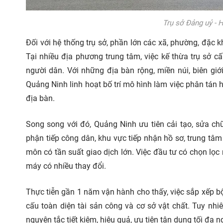
Trụ sở Đảng uỷ -
Đối với hệ thống trụ sở, phần lớn các xã, phường, đặc
Tại nhiều địa phương trung tâm, việc kế thừa trụ sở c
người dân. Với những địa bàn rộng, miền núi, biên giớ
Quảng Ninh linh hoạt bố trí mô hình làm việc phân tán
địa bàn.
Song song với đó, Quảng Ninh ưu tiên cải tạo, sửa ch
phận tiếp công dân, khu vực tiếp nhận hồ sơ, trung t
môn có tần suất giao dịch lớn. Việc đầu tư có chọn lọ
máy có nhiều thay đổi.
Thực tiễn gần 1 năm vận hành cho thấy, việc sắp xếp b
cấu
toàn diện tài sản công và cơ sở vật chất. Tuy nhi
nguyên tắc tiết kiệm, hiệu quả, ưu tiên tận dụng tối đ