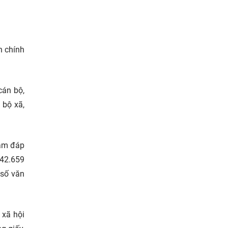
h chính
cán bộ,
 bộ xã,
hằm đáp
42.659
 số văn
xã hội