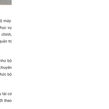
bộ máy.
phục vụ
 chính,
uản trị
như bộ
 chuyên
chức bộ
u
tái cơ
đi theo