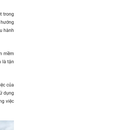
t trong
o hướng
ều hành
hần mềm
 là tận
iệc của
sử dụng
ng việc