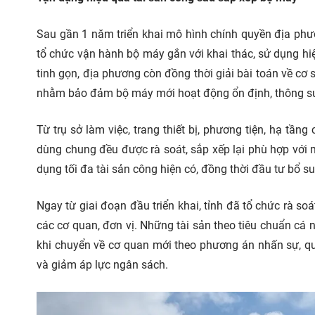
Sau gần 1 năm triển khai mô hình chính quyền địa phư
tổ chức vận hành bộ máy gắn với khai thác, sử dụng hiệ
tinh gọn, địa phương còn đồng thời giải bài toán về cơ s
nhằm bảo đảm bộ máy mới hoạt động ổn định, thông su
Từ trụ sở làm việc, trang thiết bị, phương tiện, hạ tầ
dùng chung đều được rà soát, sắp xếp lại phù hợp với 
dụng tối đa tài sản công hiện có, đồng thời
đầu tư
bổ su
Ngay từ giai đoạn đầu triển khai, tỉnh đã tổ chức rà soá
các cơ quan, đơn vị. Những tài sản theo tiêu chuẩn cá 
khi chuyển về cơ quan mới theo phương án nhấn sự, qua
và giảm áp lực ngân sách.