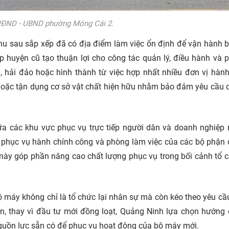
 HĐND - UBND phường Móng Cái 2.
 khu sau sắp xếp đã có địa điểm làm việc ổn định để vận hành 
ấp huyện cũ tạo thuận lợi cho công tác quản lý, điều hành và 
i, hải đảo hoặc hình thành từ việc hợp nhất nhiều đơn vị hành
 hoặc tận dụng cơ sở vật chất hiện hữu nhằm bảo đảm yêu cầu q
ữa các khu vực phục vụ trực tiếp người dân và
doanh nghiệp
âm phục vụ hành chính công và phòng làm việc của các bộ phận
c này góp phần nâng cao chất lượng phục vụ trong bối cảnh tổ 
ộ máy không chỉ là tổ chức lại nhân sự mà còn kéo theo yêu cầ
ên, thay vì đầu tư mới đồng loạt, Quảng Ninh lựa chọn hướng 
a nguồn lực sẵn có để phục vụ hoạt động của bộ máy mới.