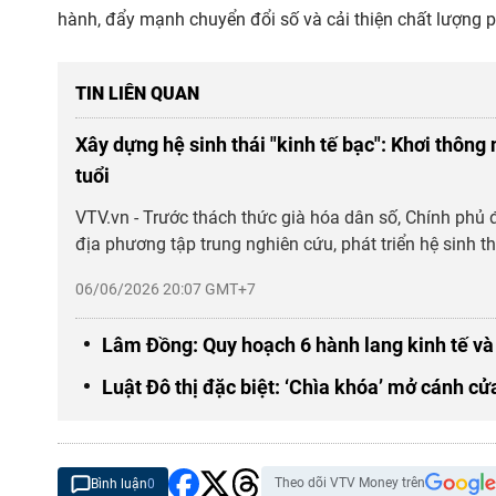
hành, đẩy mạnh
chuyển đổi số
và cải thiện chất lượng 
TIN LIÊN QUAN
Xây dựng hệ sinh thái "kinh tế bạc": Khơi thông
tuổi
VTV.vn - Trước thách thức già hóa dân số, Chính phủ 
địa phương tập trung nghiên cứu, phát triển hệ sinh thá
06/06/2026 20:07 GMT+7
Lâm Đồng: Quy hoạch 6 hành lang kinh tế và 
Luật Đô thị đặc biệt: ‘Chìa khóa’ mở cánh c
Theo dõi VTV Money trên
Bình luận
0