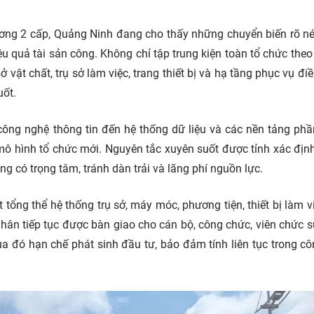
ơng 2 cấp, Quảng Ninh đang cho thấy những chuyển biến rõ né
u quả tài sản công. Không chỉ tập trung kiện toàn tổ chức the
ở vật chất, trụ sở làm việc, trang thiết bị và hạ tầng phục vụ đi
ốt.
ng công nghệ thông tin đến hệ thống dữ liệu và các nền tảng p
mô hình tổ chức mới. Nguyên tắc xuyên suốt được tỉnh xác định
ng có trọng tâm, tránh dàn trải và lãng phí nguồn lực.
t tổng thể hệ thống trụ sở, máy móc, phương tiện, thiết bị làm v
nhân tiếp tục được bàn giao cho cán bộ, công chức, viên chức 
 đó hạn chế phát sinh đầu tư, bảo đảm tính liên tục trong cô