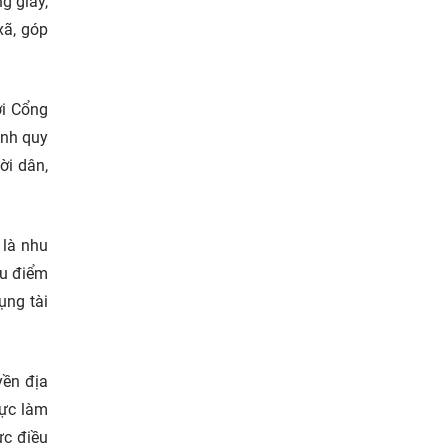
g giấy,
xã, góp
ới Cổng
ình quy
ời dân,
 là nhu
ều điểm
ụng tài
yền địa
lực làm
ực điều