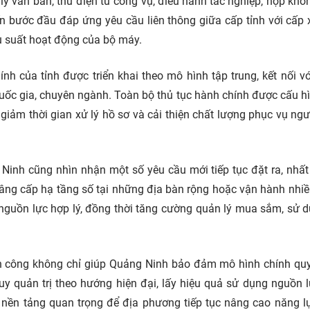
 văn bản, thư điện tử công vụ, điều hành tác nghiệp, họp khôn
ến bước đầu đáp ứng yêu cầu liên thông giữa cấp tỉnh với cấp 
ệu suất hoạt động của bộ máy.
ính của tỉnh được triển khai theo mô hình tập trung, kết nối v
 quốc gia, chuyên ngành. Toàn bộ thủ tục hành chính được cấu h
 giảm thời gian xử lý hồ sơ và cải thiện chất lượng phục vụ ngư
Ninh cũng nhìn nhận một số yêu cầu mới tiếp tục đặt ra, nhất
, nâng cấp hạ tầng số tại những địa bàn rộng hoặc vận hành nhi
ổ nguồn lực hợp lý, đồng thời tăng cường quản lý mua sắm, sử d
sản công không chỉ giúp Quảng Ninh bảo đảm mô hình chính qu
y quản trị theo hướng hiện đại, lấy hiệu quả sử dụng nguồn 
 nền tảng quan trọng để địa phương tiếp tục nâng cao năng l