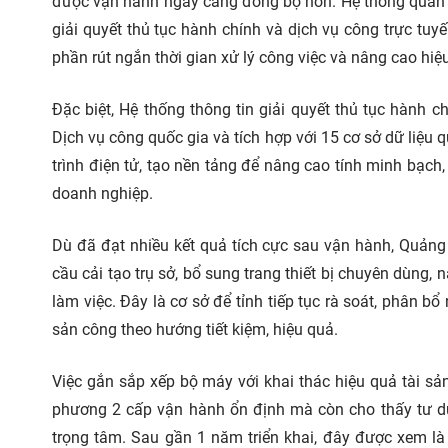
được vận hành ngày càng đồng bộ hơn. Hệ thống quản lý
giải quyết thủ tục hành chính và dịch vụ công trực tuy
phần rút ngắn thời gian xử lý công việc và nâng cao hi
Đặc biệt, Hệ thống thông tin giải quyết thủ tục hành ch
Dịch vụ công quốc gia và tích hợp với 15 cơ sở dữ liệu
trình điện tử, tạo nền tảng để nâng cao tính minh bạch,
doanh nghiệp.
Dù đã đạt nhiều kết quả tích cực sau vận hành, Quảng 
cầu cải tạo trụ sở, bổ sung trang thiết bị chuyên dùng
làm việc. Đây là cơ sở để tỉnh tiếp tục rà soát, phân b
sản công theo hướng tiết kiệm, hiệu quả.
Việc gắn sắp xếp bộ máy với khai thác hiệu quả tài 
phương 2 cấp vận hành ổn định mà còn cho thấy tư du
trọng tâm. Sau gần 1 năm triển khai, đây được xem là