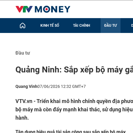
KINH TẾ SỐ
TÀI CHÍNH
ĐẦU TƯ
Đầu tư
Quảng Ninh: Sắp xếp bộ máy gắn
Quang Vinh
07/06/2026 12:32 GMT+7
VTV.vn - Triển khai mô hình chính quyền địa phư
bộ máy mà còn đẩy mạnh khai thác, sử dụng hiệu q
hành.
Tận dụng hiệu quả tài sản công sau sắp xếp bộ máy