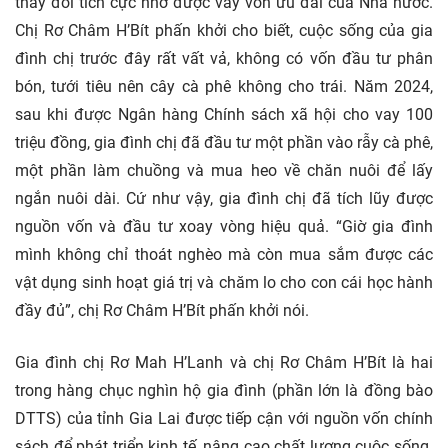
thay đổi tích cực nhờ được vay vốn ưu đãi của Nhà nước.
Chị Rơ Châm H’Bít phấn khởi cho biết, cuộc sống của gia
đình chị trước đây rất vất vả, không có vốn đầu tư phân
bón, tưới tiêu nên cây cà phê không cho trái. Năm 2024,
sau khi được Ngân hàng Chính sách xã hội cho vay 100
triệu đồng, gia đình chị đã đầu tư một phần vào rẫy cà phê,
một phần làm chuồng và mua heo về chăn nuôi để lấy
ngắn nuôi dài. Cứ như vậy, gia đình chị đã tích lũy được
nguồn vốn và đầu tư xoay vòng hiệu quả. “Giờ gia đình
mình không chỉ thoát nghèo mà còn mua sắm được các
vật dụng sinh hoạt giá trị và chăm lo cho con cái học hành
đầy đủ”, chị Rơ Châm H’Bít phấn khởi nói.
Gia đình chị Rơ Mah H’Lanh và chị Rơ Châm H’Bít là hai
trong hàng chục nghìn hộ gia đình (phần lớn là đồng bào
DTTS) của tỉnh Gia Lai được tiếp cận với nguồn vốn chính
sách để phát triển kinh tế, nâng cao chất lượng cuộc sống.