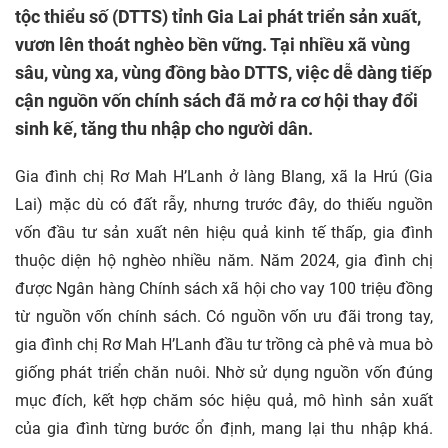
tộc thiểu số (DTTS) tỉnh Gia Lai phát triển sản xuất,
vươn lên thoát nghèo bền vững. Tại nhiều xã vùng
sâu, vùng xa, vùng đồng bào DTTS, việc dễ dàng tiếp
cận nguồn vốn chính sách đã mở ra cơ hội thay đổi
sinh kế, tăng thu nhập cho người dân.
Gia đình chị Rơ Mah H’Lanh ở làng Blang, xã Ia Hrú (Gia
Lai) mặc dù có đất rẫy, nhưng trước đây, do thiếu nguồn
vốn đầu tư sản xuất nên hiệu quả kinh tế thấp, gia đình
thuộc diện hộ nghèo nhiều năm. Năm 2024, gia đình chị
được Ngân hàng Chính sách xã hội cho vay 100 triệu đồng
từ nguồn vốn chính sách. Có nguồn vốn ưu đãi trong tay,
gia đình chị Rơ Mah H’Lanh đầu tư trồng cà phê và mua bò
giống phát triển chăn nuôi. Nhờ sử dụng nguồn vốn đúng
mục đích, kết hợp chăm sóc hiệu quả, mô hình sản xuất
của gia đình từng bước ổn định, mang lại thu nhập khá.