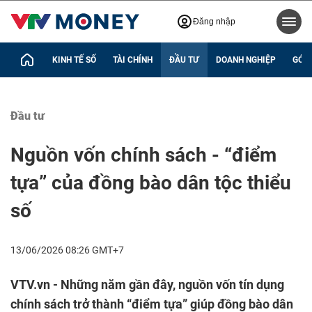
Đăng nhập
KINH TẾ SỐ
TÀI CHÍNH
ĐẦU TƯ
DOANH NGHIỆP
GÓC 
Đầu tư
Nguồn vốn chính sách - “điểm
tựa” của đồng bào dân tộc thiểu
số
13/06/2026 08:26 GMT+7
VTV.vn - Những năm gần đây, nguồn vốn tín dụng
chính sách trở thành “điểm tựa” giúp đồng bào dân