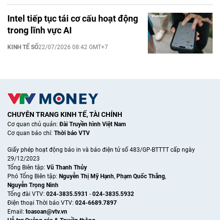
Intel tiếp tục tái cơ cấu hoạt động
trong lĩnh vực AI
KINH TẾ SỐ
22/07/2026 08:42 GMT+7
CHUYÊN TRANG KINH TẾ, TÀI CHÍNH
Cơ quan chủ quản:
Đài Truyền hình Việt Nam
Cơ quan báo chí:
Thời báo VTV
Giấy phép hoạt động báo in và báo điện tử số 483/GP-BTTTT cấp ngày
29/12/2023
Tổng Biên tập:
Vũ Thanh Thủy
Phó Tổng Biên tập:
Nguyễn Thị Mỹ Hạnh
,
Phạm Quốc Thắng
,
Nguyễn Trọng Ninh
Tổng đài VTV:
024-3835.5931
-
024-3835.5932
Ðiện thoại Thời báo VTV:
024-6689.7897
Email:
toasoan@vtv.vn