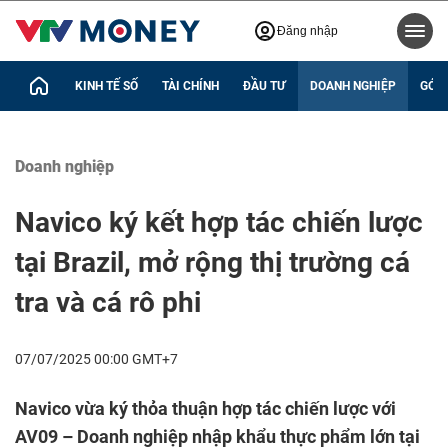
Đăng nhập
KINH TẾ SỐ
TÀI CHÍNH
ĐẦU TƯ
DOANH NGHIỆP
GÓC 
Doanh nghiệp
Navico ký kết hợp tác chiến lược
tại Brazil, mở rộng thị trường cá
tra và cá rô phi
07/07/2025 00:00 GMT+7
Navico vừa ký thỏa thuận hợp tác chiến lược với
AV09 – Doanh nghiệp nhập khẩu thực phẩm lớn tại