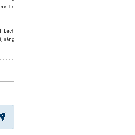
ông tin
nh bạch
i, nâng