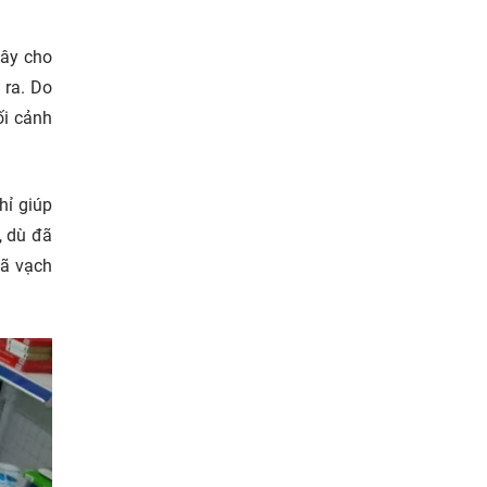
đây cho
 ra. Do
ối cảnh
hỉ giúp
, dù đã
mã vạch