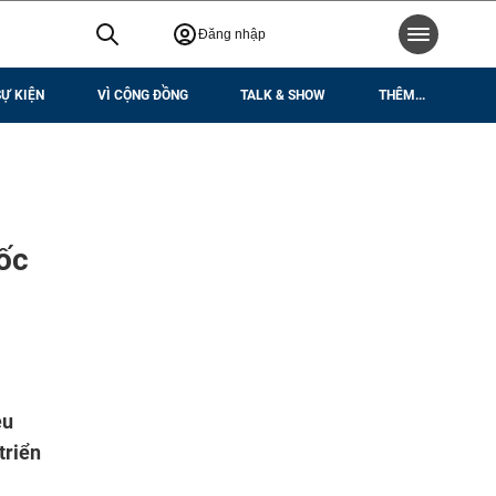
Đăng nhập
SỰ KIỆN
VÌ CỘNG ĐỒNG
TALK & SHOW
THÊM...
ốc
êu
triển