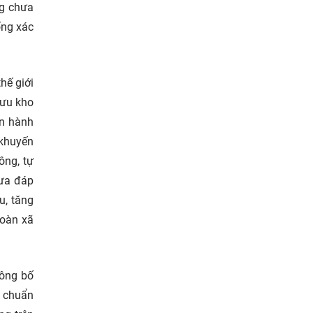
ng chưa
ống xác
hế giới
lưu kho
an hành
 khuyến
ông, tự
hưa đáp
u, tăng
toàn xã
công bố
i chuẩn