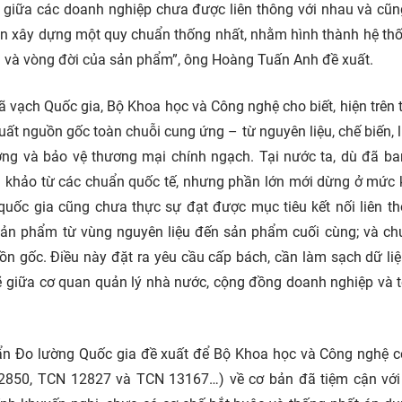
ệu giữa các doanh nghiệp chưa được liên thông với nhau và cũ
t cần xây dựng một quy chuẩn thống nhất, nhằm hình thành hệ th
h và vòng đời của sản phẩm”, ông Hoàng Tuấn Anh đề xuất.
ạch Quốc gia, Bộ Khoa học và Công nghệ cho biết, hiện trên t
uất nguồn gốc toàn chuỗi cung ứng – từ nguyên liệu, chế biến, 
ường và bảo vệ thương mại chính ngạch. Tại nước ta, dù đã b
am khảo từ các chuẩn quốc tế, nhưng phần lớn mới dừng ở mức
quốc gia cũng chưa thực sự đạt được mục tiêu kết nối liên th
sản phẩm từ vùng nguyên liệu đến sản phẩm cuối cùng; và c
ồn gốc. Điều này đặt ra yêu cầu cấp bách, cần làm sạch dữ liệ
hẽ giữa cơ quan quản lý nhà nước, cộng đồng doanh nghiệp và 
ẩn Đo lường Quốc gia đề xuất để Bộ Khoa học và Công nghệ 
12850, TCN 12827 và TCN 13167…) về cơ bản đã tiệm cận vớ