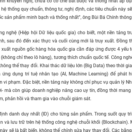
tính khuyến nghị, chưa có cơ chế bắt buộc và thống nhất áp dụ
hệ thống quy chuẩn, thông tư, nghị định, các tiêu chuẩn này sẽ
ốc sản phẩm minh bạch và thống nhất”, ông Bùi Bá Chính thông 
 nghệ (Hiệp hội Dữ liệu quốc gia) cho biết, một nền tảng tr
h, sau đó đến xác thực và cuối cùng mới là truy xuất. Đồng t
uy xuất nguồn gốc hàng hóa quốc gia cần đáp ứng được 4 yếu 
(không chỉ theo lô hàng), tương thích chuẩn quốc tế. Công ngh
ông thể thay đổi. Khai thác dữ liệu lớn (Big Data) theo thời gia
 ứng dụng trí tuệ nhân tạo (AI, Machine Learning) để phát h
iện vi phạm. Đặc biệt, nền tảng này không chỉ phục vụ quản lý N
hời- mà còn giúp doanh nghiệp nâng cao uy tín, đồng thời mang 
m, phản hồi và tham gia vào chuỗi giám sát.
 định danh duy nhất (ID) cho từng sản phẩm. Trong suốt quy tr
 và lưu trữ trên hệ thống công nghệ chuỗi khối (Blockchain). 
này sẽ là bất biến, không thể chỉnh sửa hay thay đổi. Các bằn