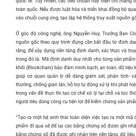
quốc tế. Tuy nhiên, các tiêu chuẩn này hiện chỉ mang 
toàn quốc. Nếu được luật hóa và triển khai đồng bộ qua 
vào chuỗi cung ứng, tạo lập hệ thống truy xuất nguồn g
Ở góc độ công nghệ, ông Nguyễn Huy, Trưởng Ban Công
nguồn gốc theo quy trình đúng cần bắt đầu từ định dan
rằng, để xây dựng nền tảng định danh, xác thực và tr
trọng đó là: Mã định danh duy nhất cho từng sản phẩm 
khối (Blockchain) bảo đảm minh bạch, an toàn, dữ liệu kh
giúp cơ quan quản lý dễ dàng giám sát, phân tích- và
thường, chống gian lận, hỗ trợ tự động xử lý khi phát h
trong vấn đề thực thi tạo cơ chế xử lý tại chỗ và tức t
người tiêu dùng công cụ tiện lợi để kiểm chứng sản phẩ
“Tạo ra một hệ sinh thái toàn diện việc tạo ra một mã
phẩm đi qua sẽ để lại các bằng chứng số được ghi nhận
bằng chứng số đã được ghi nhận trên nền tảng, dữ liệu 