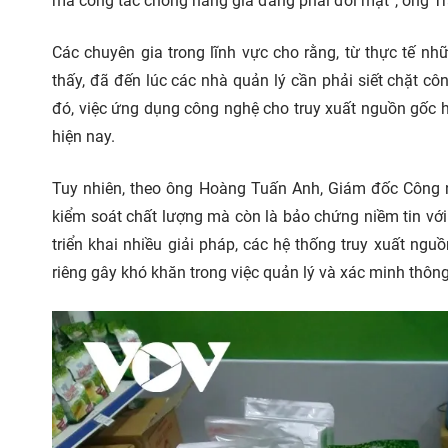
mà công tác chống hàng giả đang phải đối mặt”, ông Tr
Các chuyên gia trong lĩnh vực cho rằng, từ thực tế n
thấy, đã đến lúc các nhà quản lý cần phải siết chặt cô
đó, việc ứng dụng công nghệ cho truy xuất nguồn gốc hi
hiện nay.
Tuy nhiên, theo ông Hoàng Tuấn Anh, Giám đốc Công n
kiểm soát chất lượng mà còn là bảo chứng niềm tin với 
triển khai nhiều giải pháp, các hệ thống truy xuất ng
riêng gây khó khăn trong việc quản lý và xác minh thông