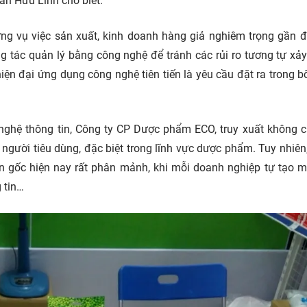
ần Hữu Linh cho biết.
hững vụ việc sản xuất, kinh doanh hàng giả nghiêm trọng gần 
ng tác quản lý bằng công nghệ để tránh các rủi ro tương tự xảy
ện đại ứng dụng công nghệ tiên tiến là yêu cầu đặt ra trong b
ghệ thông tin, Công ty CP Dược phẩm ECO, truy xuất không c
người tiêu dùng, đặc biệt trong lĩnh vực dược phẩm. Tuy nhiên
uồn gốc hiện nay rất phân mảnh, khi mỗi doanh nghiệp tự tạo 
 tin…