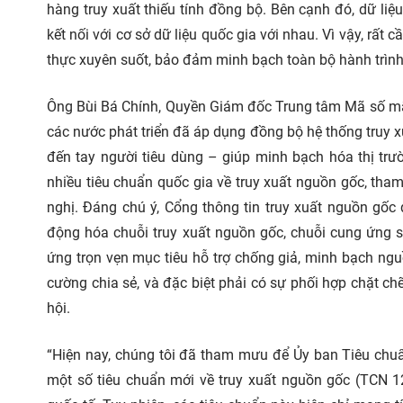
hàng truy xuất thiếu tính đồng bộ. Bên cạnh đó, dữ li
kết nối với cơ sở dữ liệu quốc gia với nhau. Vì vậy, rấ
thực xuyên suốt, bảo đảm minh bạch toàn bộ hành trìn
Ông Bùi Bá Chính, Quyền Giám đốc Trung tâm Mã số mã v
các nước phát triển đã áp dụng đồng bộ hệ thống truy x
đến tay người tiêu dùng – giúp minh bạch hóa thị tr
nhiều tiêu chuẩn quốc gia về truy xuất nguồn gốc, th
nghị. Đáng chú ý, Cổng thông tin truy xuất nguồn gốc 
động hóa chuỗi truy xuất nguồn gốc, chuỗi cung ứng 
ứng trọn vẹn mục tiêu hỗ trợ chống giả, minh bạch ngu
cường chia sẻ, và đặc biệt phải có sự phối hợp chặt c
hội.
“Hiện nay, chúng tôi đã tham mưu để Ủy ban Tiêu chu
một số tiêu chuẩn mới về truy xuất nguồn gốc (TCN 