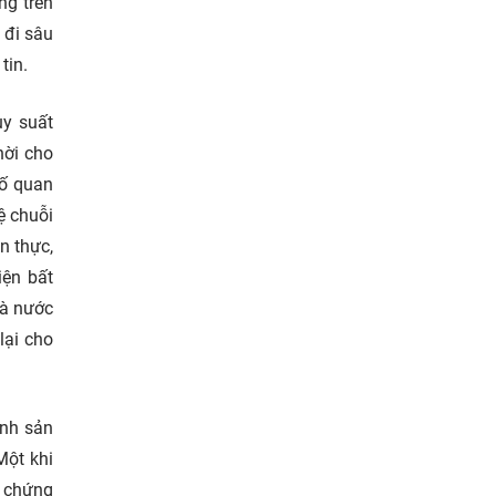
ng trên
 đi sâu
tin.
uy suất
hời cho
tố quan
ệ chuỗi
n thực,
iện bất
hà nước
lại cho
ình sản
Một khi
g chứng