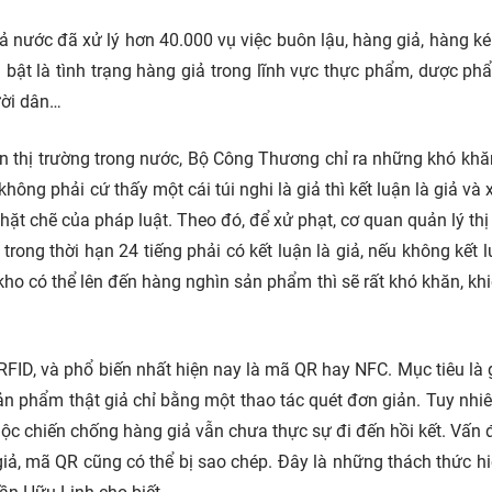
ả nước đã xử lý hơn 40.000 vụ việc buôn lậu, hàng giả, hàng k
Nổi bật là tình trạng hàng giả trong lĩnh vực thực phẩm, dược ph
ười dân…
ển thị trường trong nước, Bộ Công Thương chỉ ra những khó khă
không phải cứ thấy một cái túi nghi là giả thì kết luận là giả và 
chặt chẽ của pháp luật. Theo đó, để xử phạt, cơ quan quản lý thị
rong thời hạn 24 tiếng phải có kết luận là giả, nếu không kết l
 kho có thể lên đến hàng nghìn sản phẩm thì sẽ rất khó khăn, khi
FID, và phổ biến nhất hiện nay là mã QR hay NFC. Mục tiêu là 
n phẩm thật giả chỉ bằng một thao tác quét đơn giản. Tuy nhiê
uộc chiến chống hàng giả vẫn chưa thực sự đi đến hồi kết. Vấn
giả, mã QR cũng có thể bị sao chép. Đây là những thách thức h