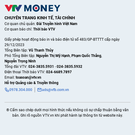
CHUYÊN TRANG KINH TẾ, TÀI CHÍNH
Cơ quan chủ quản:
Đài Truyền hình Việt Nam
Cơ quan báo chí:
Thời báo VTV
Giấy phép hoạt động báo in và báo điện tử số 483/GP-BTTTT cấp ngày
29/12/2023
Tổng Biên tập:
Vũ Thanh Thủy
Phó Tổng Biên tập:
Nguyễn Thị Mỹ Hạnh
,
Phạm Quốc Thắng
,
Nguyễn Trọng Ninh
Tổng đài VTV:
024-3835.5931
-
024-3835.5932
Ðiện thoại Thời báo VTV:
024-6689.7897
Email:
toasoan@vtv.vn
Hỗ trợ Quảng cáo & Truyền thông
0978.304.000
ads@vfb.com.vn
® Cấm sao chép dưới mọi hình thức nếu không có sự chấp thuận bằng văn
bản. Ghi rõ nguồn VTV.vn khi phát hành lại thông tin từ website này.