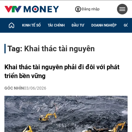
Đăng nhập
KINH TẾ SỐ
TÀI CHÍNH
ĐẦU TƯ
DOANH NGHIỆP
GÓC 
Tag:
Khai thác tài nguyên
Khai thác tài nguyên phải đi đôi với phát
triển bền vững
GÓC NHÌN
03/06/2026