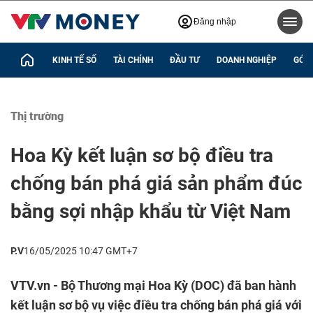
Đăng nhập
KINH TẾ SỐ
TÀI CHÍNH
ĐẦU TƯ
DOANH NGHIỆP
GÓC 
Thị trường
Hoa Kỳ kết luận sơ bộ điều tra
chống bán phá giá sản phẩm đúc
bằng sợi nhập khẩu từ Việt Nam
P.V
16/05/2025 10:47 GMT+7
VTV.vn - Bộ Thương mại Hoa Kỳ (DOC) đã ban hành
kết luận sơ bộ vụ việc điều tra chống bán phá giá với