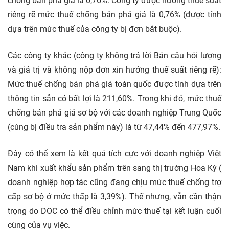
chống bán phá giá là 0,76%. Công ty được hưởng thuế suất
riêng rẽ mức thuế chống bán phá giá là 0,76% (được tính
dựa trên mức thuế của công ty bị đơn bắt buộc).
Các công ty khác (công ty không trả lời Bản câu hỏi lượng
và giá trị và không nộp đơn xin hưởng thuế suất riêng rẽ):
Mức thuế chống bán phá giá toàn quốc được tính dựa trên
thông tin sẵn có bất lợi là 211,60%. Trong khi đó, mức thuế
chống bán phá giá sơ bộ với các doanh nghiệp Trung Quốc
(cùng bị điều tra sản phẩm này) là từ 47,44% đến 477,97%.
Đây có thể xem là kết quả tích cực với doanh nghiệp Việt
Nam khi xuất khẩu sản phẩm trên sang thị trường Hoa Kỳ (
doanh nghiệp hợp tác cũng đang chịu mức thuế chống trợ
cấp sơ bộ ở mức thấp là 3,39%). Thế nhưng, vẫn cần thận
trọng do DOC có thể điều chỉnh mức thuế tại kết luận cuối
cùng của vụ việc.