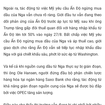
Ngoài ra, tác động từ việc Mỹ yêu cầu Ấn Độ ngừng mua
dầu của Nga vẫn chưa rõ ràng. Giới đầu tư vẫn đang theo
dõi phản ứng của Ấn Độ trước áp lực từ Mỹ, sau khi ông
Trump tăng gấp đôi thuế quan đối với hàng nhập khẩu từ
Ấn Độ lên tới 50% vào ngày 27/8. Bất chấp việc Mỹ yêu
cầu Ấn Độ ngừng mua dầu của Nga và áp thuế cao, giới
giao dịch cho rằng Ấn Độ vẫn sẽ tiếp tục nhập khẩu dầu
Nga với giá chiết khấu sâu, phớt lờ sức ép từ Washington.
Và kể cả khi nguồn cung dầu từ Nga thực sự bị gián đoạn,
thì ông Ole Hansen, người đứng đầu bộ phận chiến lược
hàng hóa tại ngân hàng Saxo Bank cho rằng, tác động từ
khả năng gián đoạn nguồn cung của Nga sẽ được bù đắp
bởi việc OPEC tăng sản lượng.
Điều này cho thấy thị trường vẫn đang bị chi phối bởi nhiều