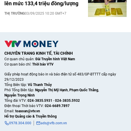
lên mức 133,4 triệu đồng/lượng
THỊ TRƯỜNG
03/09/2025 10:20 GMT+7
CHUYÊN TRANG KINH TẾ, TÀI CHÍNH
Cơ quan chủ quản:
Đài Truyền hình Việt Nam
Cơ quan báo chí:
Thời báo VTV
Giấy phép hoạt động báo in và báo điện tử số 483/GP-BTTTT cấp ngày
29/12/2023
Tổng Biên tập:
Vũ Thanh Thủy
Phó Tổng Biên tập:
Nguyễn Thị Mỹ Hạnh
,
Phạm Quốc Thắng
,
Nguyễn Trọng Ninh
Tổng đài VTV:
024-3835.5931
-
024-3835.5932
Ðiện thoại Thời báo VTV:
024-6689.7897
Email:
toasoan@vtv.vn
Hỗ trợ Quảng cáo & Truyền thông
0978.304.000
ads@vfb.com.vn