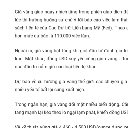
Giá vàng giao ngay nhích tăng trong phiên giao dịch 
lúc thị trường hướng sự chú ý tới báo cáo việc làm thá
sách tiền tệ của Cục Dự trữ Liên bang Mỹ (Fed). Theo 
hơn mức dự báo là 110.000 việc làm.
Ngoài ra, giá vàng bật tăng khi giới đầu tư đánh giá 
Iran. Mặt khác, đồng USD suy yếu cũng giúp vàng - đư
nhà đầu tư nắm giữ các loại tiền tệ khác.
Dự báo về xu hướng giá vàng thế giới, các chuyên gia 
nhiều yếu tố bất lợi cùng xuất hiện.
Trong ngắn hạn, giá vàng đối mặt nhiều biến động. Că
tăng mạnh lại kéo theo lo ngại lạm phát, khiến đồng USD 
Về kỹ thuật, vùng giá 4.460 - 4.500 USD/ounce được x