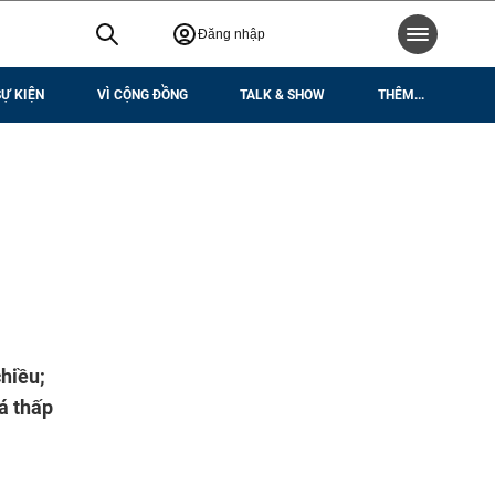
Đăng nhập
SỰ KIỆN
VÌ CỘNG ĐỒNG
TALK & SHOW
THÊM...
chiều;
á thấp