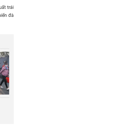
ất trái
hiến đà