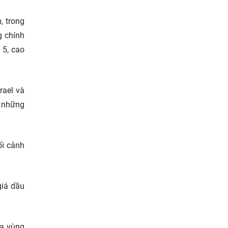
, trong
g chính
 5, cao
rael và
i những
ối cảnh
giá dầu
ua vùng