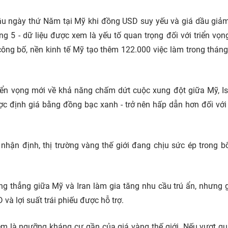
đầu ngày thứ Năm tại Mỹ khi đồng USD suy yếu và giá dầu giảm
ng 5 - dữ liệu được xem là yếu tố quan trọng đối với triển vọn
công bố, nền kinh tế Mỹ tạo thêm 122.000 việc làm trong tháng
triển vọng mới về khả năng chấm dứt cuộc xung đột giữa Mỹ, Is
ợc định giá bằng đồng bạc xanh - trở nên hấp dẫn hơn đối vớ
nhận định, thị trường vàng thế giới đang chịu sức ép trong b
ng thẳng giữa Mỹ và Iran làm gia tăng nhu cầu trú ẩn, nhưng 
và lợi suất trái phiếu được hỗ trợ.
em là ngưỡng kháng cự gần của giá vàng thế giới. Nếu vượt q