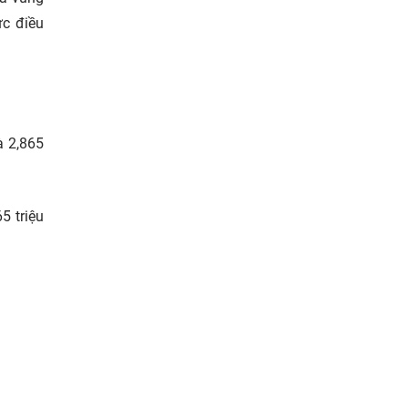
ực điều
à 2,865
5 triệu