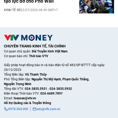
tạo lực đỡ cho Phố Wall
KINH TẾ SỐ
22/07/2026 08:49 GMT+7
CHUYÊN TRANG KINH TẾ, TÀI CHÍNH
Cơ quan chủ quản:
Đài Truyền hình Việt Nam
Cơ quan báo chí:
Thời báo VTV
Giấy phép hoạt động báo in và báo điện tử số 483/GP-BTTTT cấp ngày
29/12/2023
Tổng Biên tập:
Vũ Thanh Thủy
Phó Tổng Biên tập:
Nguyễn Thị Mỹ Hạnh
,
Phạm Quốc Thắng
,
Nguyễn Trọng Ninh
Tổng đài VTV:
024-3835.5931
-
024-3835.5932
Ðiện thoại Thời báo VTV:
024-6689.7897
Email:
toasoan@vtv.vn
Hỗ trợ Quảng cáo & Truyền thông
0978.304.000
ads@vfb.com.vn