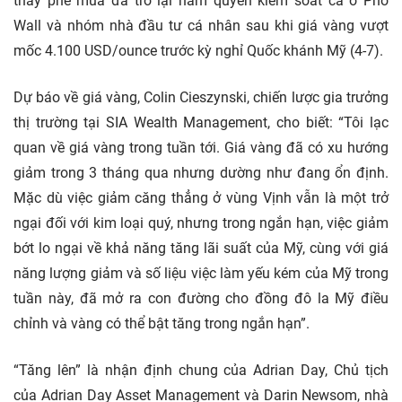
thấy phe mua đã trở lại nắm quyền kiểm soát cả ở Phố
Wall và nhóm nhà đầu tư cá nhân sau khi giá vàng vượt
mốc 4.100 USD/ounce trước kỳ nghỉ Quốc khánh Mỹ (4-7).
Dự báo về giá vàng, Colin Cieszynski, chiến lược gia trưởng
thị trường tại SIA Wealth Management, cho biết: “Tôi lạc
quan về giá vàng trong tuần tới. Giá vàng đã có xu hướng
giảm trong 3 tháng qua nhưng dường như đang ổn định.
Mặc dù việc giảm căng thẳng ở vùng Vịnh vẫn là một trở
ngại đối với kim loại quý, nhưng trong ngắn hạn, việc giảm
bớt lo ngại về khả năng tăng lãi suất của Mỹ, cùng với giá
năng lượng giảm và số liệu việc làm yếu kém của Mỹ trong
tuần này, đã mở ra con đường cho đồng đô la Mỹ điều
chỉnh và vàng có thể bật tăng trong ngắn hạn”.
“Tăng lên” là nhận định chung của Adrian Day, Chủ tịch
của Adrian Day Asset Management và Darin Newsom, nhà