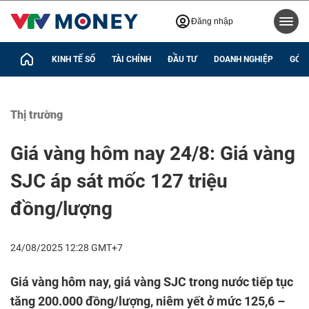
Đăng nhập
KINH TẾ SỐ
TÀI CHÍNH
ĐẦU TƯ
DOANH NGHIỆP
GÓC 
Thị trường
Giá vàng hôm nay 24/8: Giá vàng
SJC áp sát mốc 127 triệu
đồng/lượng
24/08/2025 12:28 GMT+7
Giá vàng hôm nay, giá vàng SJC trong nước tiếp tục
tăng 200.000 đồng/lượng, niêm yết ở mức 125,6 –