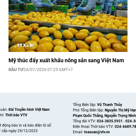
Mỹ thúc đẩy xuất khẩu nông sản sang Việt Nam
ĐẦU TƯ
24/07/2026 07:25 GMT+7
Tổng Biên tập:
Vũ Thanh Thủy
quản:
Đài Truyền hình Việt Nam
Phó Tổng Biên tập:
Nguyễn Thị Mỹ Hạ
hí:
Thời báo VTV
Phạm Quốc Thắng
,
Nguyễn Trọng Ninh
Tổng đài VTV:
024-3835.5931
-
024-3
t động báo in và báo điện tử số
Ðiện thoại Thời báo VTV:
024-6689.7
 cấp ngày 29/12/2023
Email:
toasoan@vtv.vn