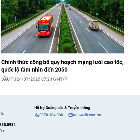
Chính thức công bố quy hoạch mạng lưới cao tốc,
quốc lộ tầm nhìn đến 2050
ĐẦU TƯ
24/07/2026 07:24 GMT+7
Hỗ trợ Quảng cáo & Truyền thông
nh
,
0978.304.000
ads@vfb.com.vn
835.5932
897