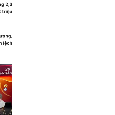
ng 2,3
 triệu
lượng,
h lệch