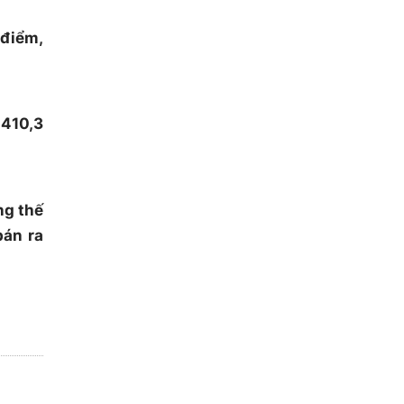
 điểm,
.410,3
ng thế
bán ra