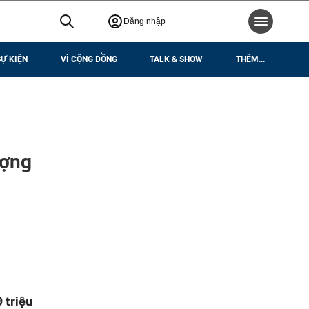
Đăng nhập
SỰ KIỆN
VÌ CỘNG ĐỒNG
TALK & SHOW
THÊM...
ượng
 triệu