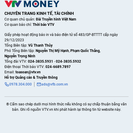
CHUYÊN TRANG KINH TẾ, TÀI CHÍNH
Cơ quan chủ quản:
Đài Truyền hình Việt Nam
Cơ quan báo chí:
Thời báo VTV
Giấy phép hoạt động báo in và báo điện tử số 483/GP-BTTTT cấp ngày
29/12/2023
Tổng Biên tập:
Vũ Thanh Thủy
Phó Tổng Biên tập:
Nguyễn Thị Mỹ Hạnh
,
Phạm Quốc Thắng
,
Nguyễn Trọng Ninh
Tổng đài VTV:
024-3835.5931
-
024-3835.5932
Ðiện thoại Thời báo VTV:
024-6689.7897
Email:
toasoan@vtv.vn
Hỗ trợ Quảng cáo & Truyền thông
0978.304.000
ads@vfb.com.vn
® Cấm sao chép dưới mọi hình thức nếu không có sự chấp thuận bằng văn
bản. Ghi rõ nguồn VTV.vn khi phát hành lại thông tin từ website này.