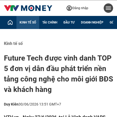
Đăng nhập
KINH TẾ SỐ
TÀI CHÍNH
ĐẦU TƯ
DOANH NGHIỆP
GÓC 
Kinh tế số
Future Tech được vinh danh TOP
5 đơn vị dẫn đầu phát triển nền
tảng công nghệ cho môi giới BĐS
và khách hàng
Duy Kiên
30/06/2026 13:51 GMT+7