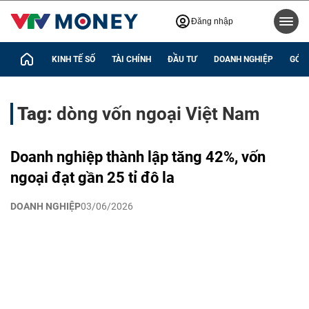
Đăng nhập
KINH TẾ SỐ
TÀI CHÍNH
ĐẦU TƯ
DOANH NGHIỆP
GÓC 
Tag:
dòng vốn ngoại Việt Nam
Doanh nghiệp thành lập tăng 42%, vốn
ngoại đạt gần 25 tỉ đô la
DOANH NGHIỆP
03/06/2026