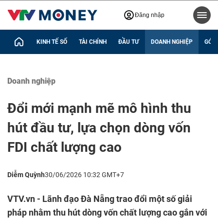
Đăng nhập
KINH TẾ SỐ
TÀI CHÍNH
ĐẦU TƯ
DOANH NGHIỆP
GÓC 
Doanh nghiệp
Đổi mới mạnh mẽ mô hình thu
hút đầu tư, lựa chọn dòng vốn
FDI chất lượng cao
Diễm Quỳnh
30/06/2026 10:32 GMT+7
VTV.vn - Lãnh đạo Đà Nẵng trao đổi một số giải
pháp nhằm thu hút dòng vốn chất lượng cao gắn với