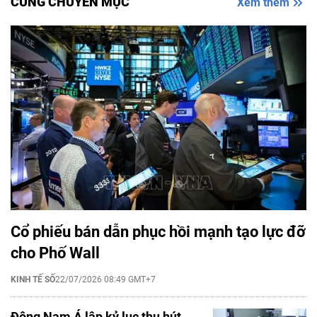
CÙNG CHUYÊN MỤC
Xem thêm
Cổ phiếu bán dẫn phục hồi mạnh tạo lực đỡ
cho Phố Wall
KINH TẾ SỐ
22/07/2026 08:49 GMT+7
Đông Nam Á lập kỷ lục thu hút