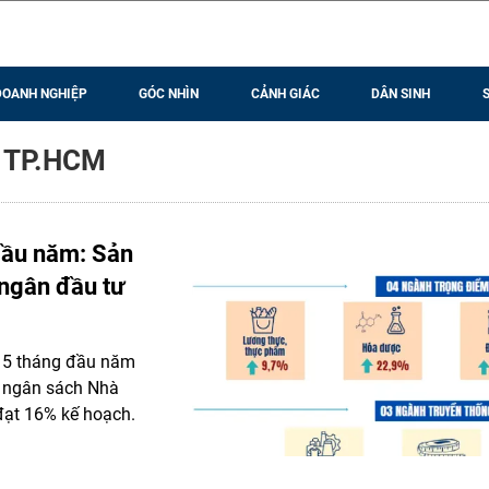
DOANH NGHIỆP
GÓC NHÌN
CẢNH GIÁC
DÂN SINH
g TP.HCM
đầu năm: Sản
 ngân đầu tư
g 5 tháng đầu năm
u ngân sách Nhà
đạt 16% kế hoạch.