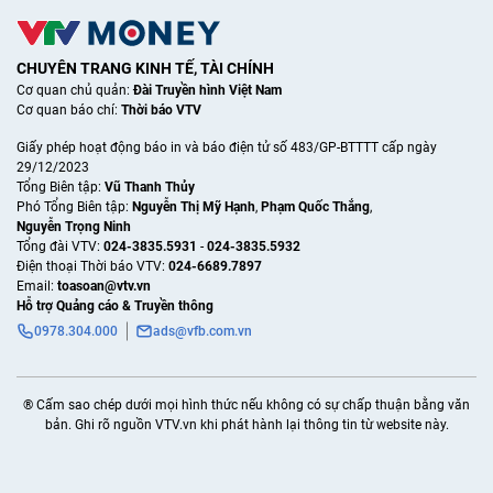
CHUYÊN TRANG KINH TẾ, TÀI CHÍNH
Cơ quan chủ quản:
Đài Truyền hình Việt Nam
Cơ quan báo chí:
Thời báo VTV
Giấy phép hoạt động báo in và báo điện tử số 483/GP-BTTTT cấp ngày
29/12/2023
Tổng Biên tập:
Vũ Thanh Thủy
Phó Tổng Biên tập:
Nguyễn Thị Mỹ Hạnh
,
Phạm Quốc Thắng
,
Nguyễn Trọng Ninh
Tổng đài VTV:
024-3835.5931
-
024-3835.5932
Ðiện thoại Thời báo VTV:
024-6689.7897
Email:
toasoan@vtv.vn
Hỗ trợ Quảng cáo & Truyền thông
0978.304.000
ads@vfb.com.vn
® Cấm sao chép dưới mọi hình thức nếu không có sự chấp thuận bằng văn
bản. Ghi rõ nguồn VTV.vn khi phát hành lại thông tin từ website này.