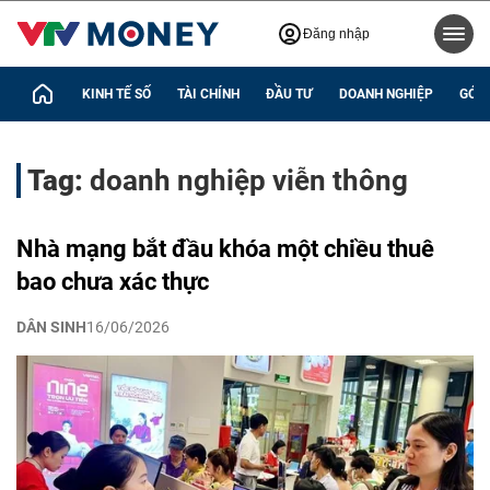
Đăng nhập
KINH TẾ SỐ
TÀI CHÍNH
ĐẦU TƯ
DOANH NGHIỆP
GÓC 
Tag:
doanh nghiệp viễn thông
Nhà mạng bắt đầu khóa một chiều thuê
bao chưa xác thực
DÂN SINH
16/06/2026