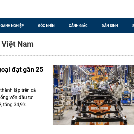
DOANH NGHIỆP
GÓC NHÌN
CẢNH GIÁC
DÂN SINH
 Việt Nam
goại đạt gần 25
thành lập trên cả
tổng vốn đầu tư
, tăng 34,9%.