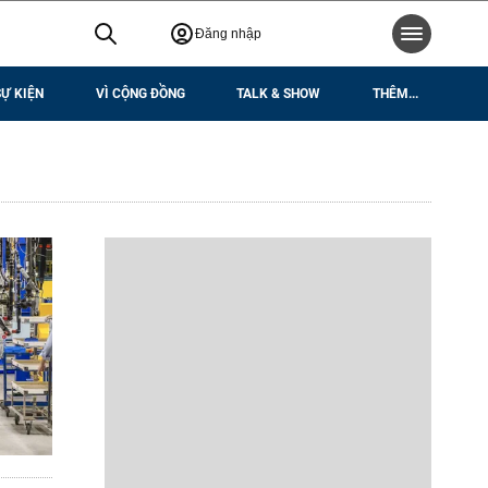
Đăng nhập
SỰ KIỆN
VÌ CỘNG ĐỒNG
TALK & SHOW
THÊM...