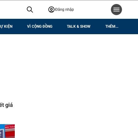
Đăng nhập
SỰ KIỆN
VÌ CỘNG ĐỒNG
TALK & SHOW
THÊM...
ết giá