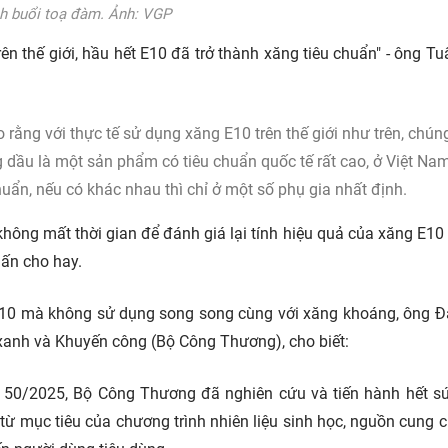
h buổi toạ đàm. Ảnh: VGP
ên thế giới, hầu hết E10 đã trở thành xăng tiêu chuẩn" - ông Tu
o rằng với thực tế sử dụng xăng E10 trên thế giới như trên, chún
 dầu là một sản phẩm có tiêu chuẩn quốc tế rất cao, ở Việt Na
uẩn, nếu có khác nhau thì chỉ ở một số phụ gia nhất định.
hông mất thời gian để đánh giá lại tính hiệu quả của xăng E10 
uấn cho hay.
ng E10 mà không sử dụng song song cùng với xăng khoáng, ông 
xanh và Khuyến công (Bộ Công Thương), cho biết:
 tư 50/2025, Bộ Công Thương đã nghiên cứu và tiến hành hết s
n, từ mục tiêu của chương trình nhiên liệu sinh học, nguồn cung 