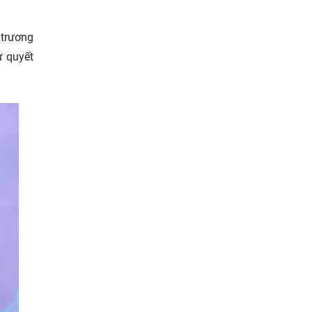
 trương
ư quyết