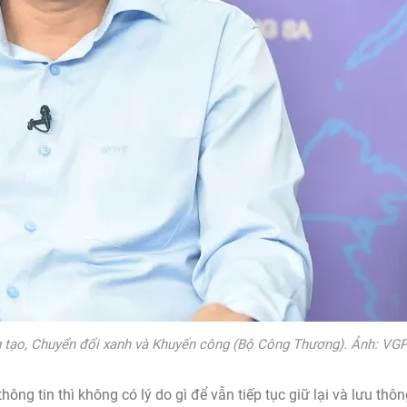
 tạo, Chuyển đổi xanh và Khuyến công (Bộ Công Thương). Ảnh: VG
ông tin thì không có lý do gì để vẫn tiếp tục giữ lại và lưu thô