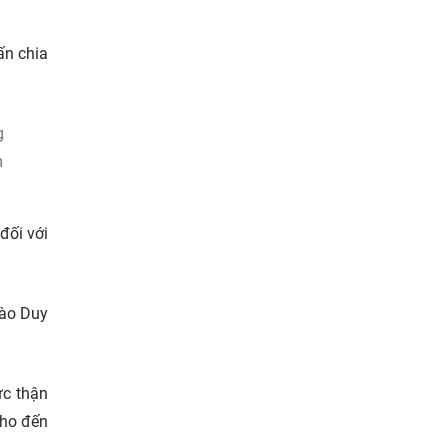
ấn chia
g
m
đối với
Đào Duy
ức thận
cho đến