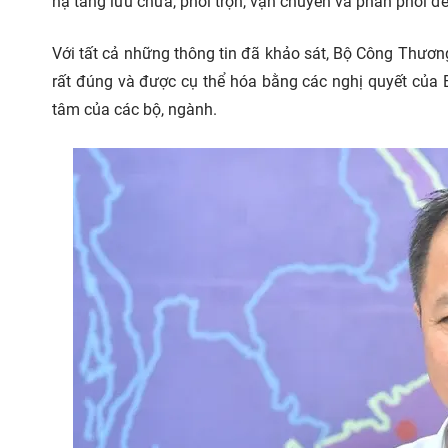
hạ tầng lưu chứa, phối trộn, vận chuyển và phân phối đ
Với tất cả những thông tin đã khảo sát, Bộ Công Thươn
rất đúng và được cụ thể hóa bằng các nghị quyết của 
tâm của các bộ, ngành.