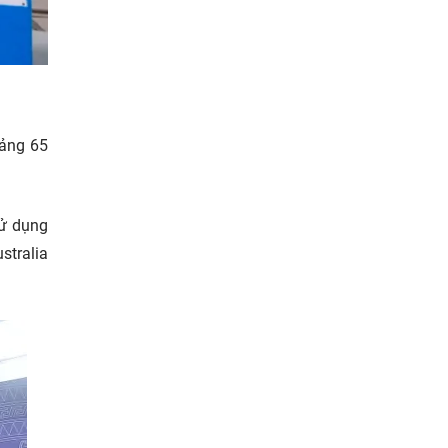
oảng 65
sử dụng
stralia