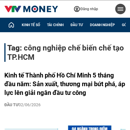
Đăng nhập
KINH TẾ SỐ
TÀI CHÍNH
ĐẦU TƯ
DOANH NGHIỆP
GÓC 
Tag:
công nghiệp chế biến chế tạo
TP.HCM
Kinh tế Thành phố Hồ Chí Minh 5 tháng
đầu năm: Sản xuất, thương mại bứt phá, áp
lực lên giải ngân đầu tư công
ĐẦU TƯ
02/06/2026