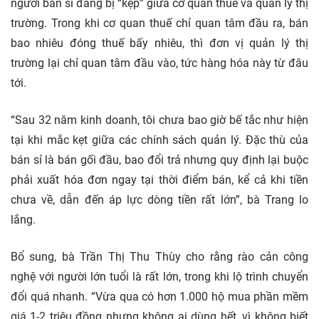
người bán sỉ đang bị “kẹp” giữa cơ quan thuế và quản lý thị
trường. Trong khi cơ quan thuế chỉ quan tâm đầu ra, bán
bao nhiêu đóng thuế bấy nhiêu, thì đơn vị quản lý thị
trường lại chỉ quan tâm đầu vào, tức hàng hóa này từ đâu
tới.
“Sau 32 năm kinh doanh, tôi chưa bao giờ bế tắc như hiện
tại khi mắc kẹt giữa các chính sách quản lý. Đặc thù của
bán sỉ là bán gối đầu, bao đổi trả nhưng quy định lại buộc
phải xuất hóa đơn ngay tại thời điểm bán, kể cả khi tiền
chưa về, dẫn đến áp lực dòng tiền rất lớn”, bà Trang lo
lắng.
Bổ sung, bà Trần Thị Thu Thùy cho rằng rào cản công
nghệ với người lớn tuổi là rất lớn, trong khi lộ trình chuyển
đổi quá nhanh. “Vừa qua có hơn 1.000 hộ mua phần mềm
giá 1-2 triệu đồng nhưng không ai dùng hết, vì không biết