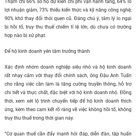
Thậm chí 66% số hộ dự kiến chi phí vận hành tăng, 64% lo
lợi nhuận giảm, 73% thiếu kiến thức và kỹ năng công nghệ;
90% khó thay đổi thói quen cũ. Đáng chú ý, tâm lý lo ngại
bị hồi tố, truy thu thuế chiếm tỉ lệ lớn, dù chưa có trường
hợp nào bị xử phạt.
Để hộ kinh doanh yên tâm trưởng thành
Xác định nhóm doanh nghiệp siêu nhỏ và hộ kinh doanh
rất nhạy cảm với thay đổi chính sách, ông Đậu Anh Tuấn
cho rằng việc cần làm là tăng cường truyền thông, hỗ trợ
chi tiết và thực chất, đặc biệt với hộ kinh doanh nhỏ. Đồng
thời, xem xét lộ trình chuyển tiếp để hộ kinh doanh thích
ứng, kèm theo cam kết rõ ràng về việc không hồi tố, không
truy thu thuế trong thời gian này.
“Cơ quan thuế cần đẩy mạnh hỏi đáp, diễn đàn, tập huấn