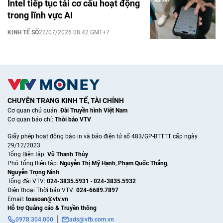
Intel tiếp tục tái cơ cấu hoạt động
trong lĩnh vực AI
KINH TẾ SỐ
22/07/2026 08:42 GMT+7
CHUYÊN TRANG KINH TẾ, TÀI CHÍNH
Cơ quan chủ quản:
Đài Truyền hình Việt Nam
Cơ quan báo chí:
Thời báo VTV
Giấy phép hoạt động báo in và báo điện tử số 483/GP-BTTTT cấp ngày
29/12/2023
Tổng Biên tập:
Vũ Thanh Thủy
Phó Tổng Biên tập:
Nguyễn Thị Mỹ Hạnh
,
Phạm Quốc Thắng
,
Nguyễn Trọng Ninh
Tổng đài VTV:
024-3835.5931
-
024-3835.5932
Ðiện thoại Thời báo VTV:
024-6689.7897
Email:
toasoan@vtv.vn
Hỗ trợ Quảng cáo & Truyền thông
0978.304.000
ads@vfb.com.vn