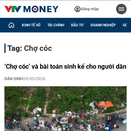
Đăng nhập
KINH TẾ SỐ
TÀI CHÍNH
ĐẦU TƯ
DOANH NGHIỆP
GÓC 
Tag:
Chợ cóc
‘Chợ cóc’ và bài toán sinh kế cho người dân
DÂN SINH
29/05/2026