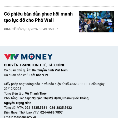
Cổ phiếu bán dẫn phục hồi mạnh
tạo lực đỡ cho Phố Wall
KINH TẾ SỐ
22/07/2026 08:49 GMT+7
CHUYÊN TRANG KINH TẾ, TÀI CHÍNH
Cơ quan chủ quản:
Đài Truyền hình Việt Nam
Cơ quan báo chí:
Thời báo VTV
Giấy phép hoạt động báo in và báo điện tử số 483/GP-BTTTT cấp ngày
29/12/2023
Tổng Biên tập:
Vũ Thanh Thủy
Phó Tổng Biên tập:
Nguyễn Thị Mỹ Hạnh
,
Phạm Quốc Thắng
,
Nguyễn Trọng Ninh
Tổng đài VTV:
024-3835.5931
-
024-3835.5932
Ðiện thoại Thời báo VTV:
024-6689.7897
Email:
toasoan@vtv.vn