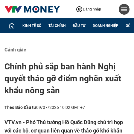
Đăng nhập
KINH TẾ SỐ
TÀI CHÍNH
ĐẦU TƯ
DOANH NGHIỆP
GÓC 
Cảnh giác
Chính phủ sắp ban hành Nghị
quyết tháo gỡ điểm nghẽn xuất
khẩu nông sản
Theo Báo Đầu tư
09/07/2026 10:02 GMT+7
VTV.vn - Phó Thủ tướng Hồ Quốc Dũng chủ trì họp
với các bộ, cơ quan liên quan về tháo gỡ khó khăn