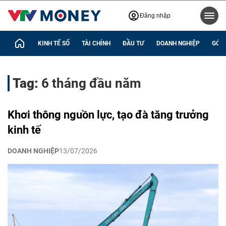
Đăng nhập
KINH TẾ SỐ
TÀI CHÍNH
ĐẦU TƯ
DOANH NGHIỆP
GÓC 
Tag:
6 tháng đầu năm
Khơi thông nguồn lực, tạo đà tăng trưởng
kinh tế
DOANH NGHIỆP
13/07/2026