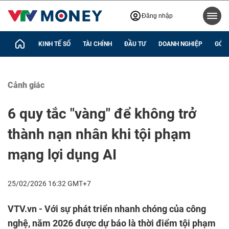
Đăng nhập
KINH TẾ SỐ
TÀI CHÍNH
ĐẦU TƯ
DOANH NGHIỆP
GÓC 
Cảnh giác
6 quy tắc "vàng" để không trở
thành nạn nhân khi tội phạm
mạng lợi dụng AI
25/02/2026 16:32 GMT+7
VTV.vn - Với sự phát triển nhanh chóng của công
nghệ, năm 2026 được dự báo là thời điểm tội phạm