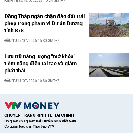
KINH TẾ SỐ
16/07/2026 10:24 GMT+7
Đồng Tháp ngăn chặn đào đất trái
phép trong phạm vi Dự án Đường
tỉnh 878
ĐẦU TƯ
15/07/2026 15:30 GMT+7
Lưu trữ năng lượng "mở khóa"
tiềm năng điện tái tạo và giảm
phát thải
ĐẦU TƯ
14/07/2026 16:36 GMT+7
CHUYÊN TRANG KINH TẾ, TÀI CHÍNH
Cơ quan chủ quản:
Đài Truyền hình Việt Nam
Cơ quan báo chí:
Thời báo VTV