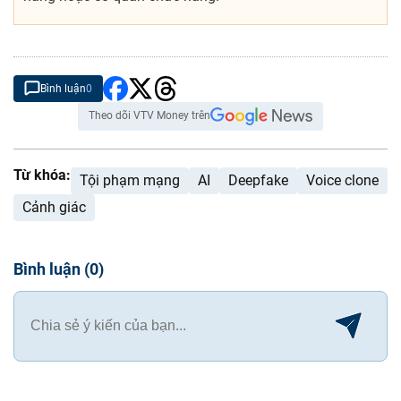
Bình luận
0
Theo dõi VTV Money trên
Từ khóa:
Tội phạm mạng
AI
Deepfake
Voice clone
Cảnh giác
Bình luận
(
0
)