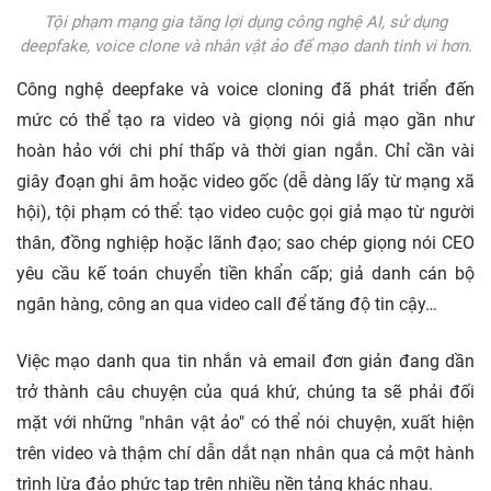
Tội phạm mạng gia tăng lợi dụng công nghệ AI, sử dụng
deepfake, voice clone và nhân vật ảo để mạo danh tinh vi hơn.
Công nghệ deepfake và voice cloning đã phát triển đến
mức có thể tạo ra video và giọng nói giả mạo gần như
hoàn hảo với chi phí thấp và thời gian ngắn. Chỉ cần vài
giây đoạn ghi âm hoặc video gốc (dễ dàng lấy từ mạng xã
hội), tội phạm có thể: tạo video cuộc gọi giả mạo từ người
thân, đồng nghiệp hoặc lãnh đạo; sao chép giọng nói CEO
yêu cầu kế toán chuyển tiền khẩn cấp; giả danh cán bộ
ngân hàng, công an qua video call để tăng độ tin cậy…
Việc mạo danh qua tin nhắn và email đơn giản đang dần
trở thành câu chuyện của quá khứ, chúng ta sẽ phải đối
mặt với những "nhân vật ảo" có thể nói chuyện, xuất hiện
trên video và thậm chí dẫn dắt nạn nhân qua cả một hành
trình lừa đảo phức tạp trên nhiều nền tảng khác nhau.