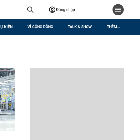
Đăng nhập
SỰ KIỆN
VÌ CỘNG ĐỒNG
TALK & SHOW
THÊM...