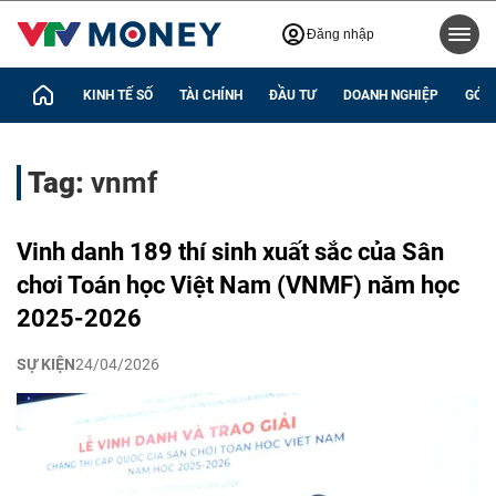
Đăng nhập
KINH TẾ SỐ
TÀI CHÍNH
ĐẦU TƯ
DOANH NGHIỆP
GÓC 
Tag:
vnmf
Vinh danh 189 thí sinh xuất sắc của Sân
chơi Toán học Việt Nam (VNMF) năm học
2025-2026
SỰ KIỆN
24/04/2026