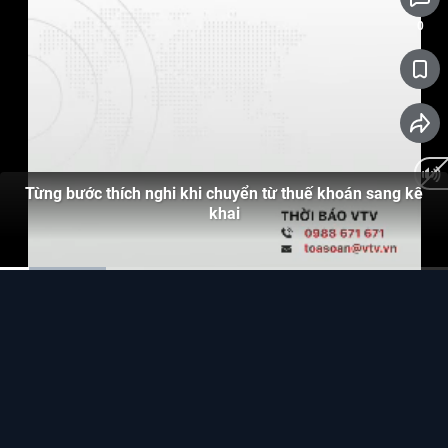
0
Từng bước thích nghi khi chuyển từ thuế khoán sang kê
khai
Current
0:08
/
Duration
2:15
Time