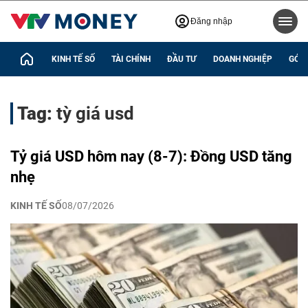
Đăng nhập
KINH TẾ SỐ
TÀI CHÍNH
ĐẦU TƯ
DOANH NGHIỆP
GÓC 
Tag:
tỳ giá usd
Tỷ giá USD hôm nay (8-7): Đồng USD tăng
nhẹ
KINH TẾ SỐ
08/07/2026