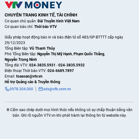
CHUYÊN TRANG KINH TẾ, TÀI CHÍNH
Cơ quan chủ quản:
Đài Truyền hình Việt Nam
Cơ quan báo chí:
Thời báo VTV
Giấy phép hoạt động báo in và báo điện tử số 483/GP-BTTTT cấp ngày
29/12/2023
Tổng Biên tập:
Vũ Thanh Thủy
Phó Tổng Biên tập:
Nguyễn Thị Mỹ Hạnh
,
Phạm Quốc Thắng
,
Nguyễn Trọng Ninh
Tổng đài VTV:
024-3835.5931
-
024-3835.5932
Ðiện thoại Thời báo VTV:
024-6689.7897
Email:
toasoan@vtv.vn
Hỗ trợ Quảng cáo & Truyền thông
0978.304.000
ads@vfb.com.vn
® Cấm sao chép dưới mọi hình thức nếu không có sự chấp thuận bằng văn
bản. Ghi rõ nguồn VTV.vn khi phát hành lại thông tin từ website này.