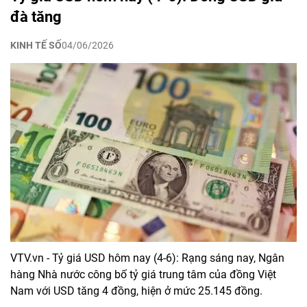
đà tăng
KINH TẾ SỐ
04/06/2026
VTV.vn - Tỷ giá USD hôm nay (4-6): Rạng sáng nay, Ngân
hàng Nhà nước công bố tỷ giá trung tâm của đồng Việt
Nam với USD tăng 4 đồng, hiện ở mức 25.145 đồng.