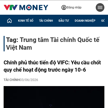
Đăng nhập
KINH TẾ SỐ
TÀI CHÍNH
ĐẦU TƯ
DOANH NGHIỆP
GÓC 
Tag:
Trung tâm Tài chính Quốc tế
Việt Nam
Chính phủ thúc tiến độ VIFC: Yêu cầu chốt
quy chế hoạt động trước ngày 10-6
TÀI CHÍNH
03/06/2026