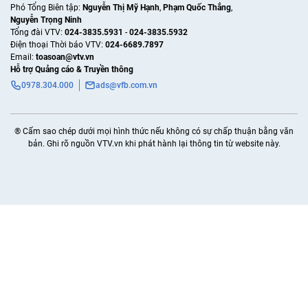
Phó Tổng Biên tập:
Nguyễn Thị Mỹ Hạnh
,
Phạm Quốc Thắng
,
Nguyễn Trọng Ninh
Tổng đài VTV:
024-3835.5931
-
024-3835.5932
Ðiện thoại Thời báo VTV:
024-6689.7897
Email:
toasoan@vtv.vn
Hỗ trợ Quảng cáo & Truyền thông
0978.304.000
ads@vfb.com.vn
® Cấm sao chép dưới mọi hình thức nếu không có sự chấp thuận bằng văn
bản. Ghi rõ nguồn VTV.vn khi phát hành lại thông tin từ website này.