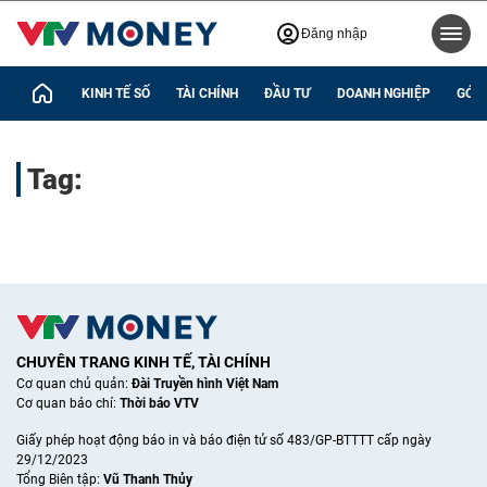
Đăng nhập
KINH TẾ SỐ
TÀI CHÍNH
ĐẦU TƯ
DOANH NGHIỆP
GÓC 
Tag:
CHUYÊN TRANG KINH TẾ, TÀI CHÍNH
Cơ quan chủ quản:
Đài Truyền hình Việt Nam
Cơ quan báo chí:
Thời báo VTV
Giấy phép hoạt động báo in và báo điện tử số 483/GP-BTTTT cấp ngày
29/12/2023
Tổng Biên tập:
Vũ Thanh Thủy