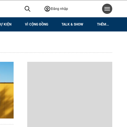
Đăng nhập
SỰ KIỆN
VÌ CỘNG ĐỒNG
TALK & SHOW
THÊM...