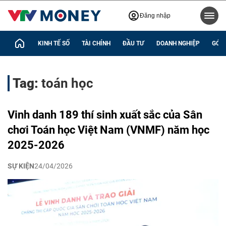
Đăng nhập
KINH TẾ SỐ
TÀI CHÍNH
ĐẦU TƯ
DOANH NGHIỆP
GÓC 
Tag:
toán học
Vinh danh 189 thí sinh xuất sắc của Sân
chơi Toán học Việt Nam (VNMF) năm học
2025-2026
SỰ KIỆN
24/04/2026