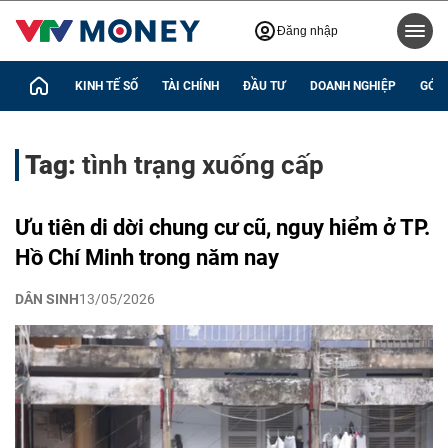
Đăng nhập
KINH TẾ SỐ
TÀI CHÍNH
ĐẦU TƯ
DOANH NGHIỆP
GÓC 
Tag:
tình trạng xuống cấp
Ưu tiên di dời chung cư cũ, nguy hiểm ở TP.
Hồ Chí Minh trong năm nay
DÂN SINH
13/05/2026