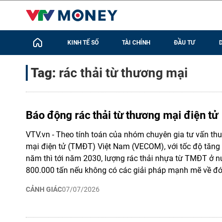
KINH TẾ SỐ
TÀI CHÍNH
ĐẦU TƯ
Tag:
rác thải từ thương mại
Báo động rác thải từ thương mại điện tử
VTV.vn - Theo tính toán của nhóm chuyên gia tư vấn th
mại điện tử (TMĐT) Việt Nam (VECOM), với tốc độ tăng
năm thì tới năm 2030, lượng rác thải nhựa từ TMĐT ở nướ
800.000 tấn nếu không có các giải pháp mạnh mẽ về đó
CẢNH GIÁC
07/07/2026