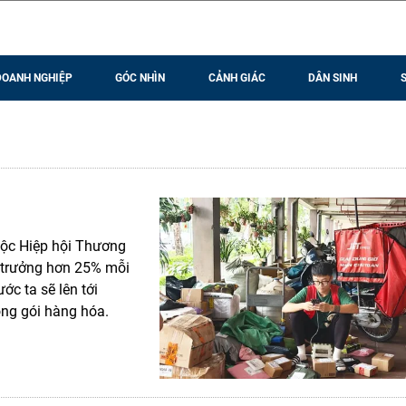
DOANH NGHIỆP
GÓC NHÌN
CẢNH GIÁC
DÂN SINH
uộc Hiệp hội Thương
 trưởng hơn 25% mỗi
c ta sẽ lên tới
ng gói hàng hóa.