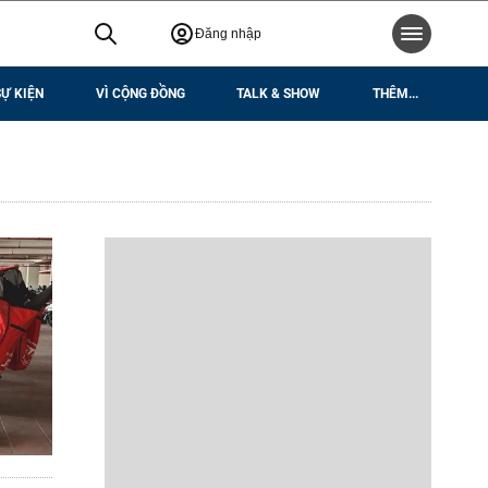
Đăng nhập
SỰ KIỆN
VÌ CỘNG ĐỒNG
TALK & SHOW
THÊM...