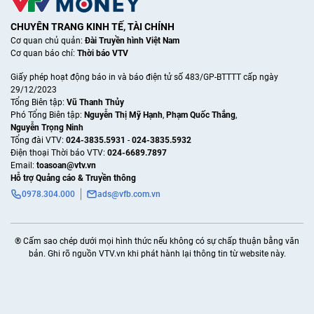
CHUYÊN TRANG KINH TẾ, TÀI CHÍNH
Cơ quan chủ quản:
Đài Truyền hình Việt Nam
Cơ quan báo chí:
Thời báo VTV
Giấy phép hoạt động báo in và báo điện tử số 483/GP-BTTTT cấp ngày
29/12/2023
Tổng Biên tập:
Vũ Thanh Thủy
Phó Tổng Biên tập:
Nguyễn Thị Mỹ Hạnh
,
Phạm Quốc Thắng
,
Nguyễn Trọng Ninh
Tổng đài VTV:
024-3835.5931
-
024-3835.5932
Ðiện thoại Thời báo VTV:
024-6689.7897
Email:
toasoan@vtv.vn
Hỗ trợ Quảng cáo & Truyền thông
0978.304.000
ads@vfb.com.vn
® Cấm sao chép dưới mọi hình thức nếu không có sự chấp thuận bằng văn
bản. Ghi rõ nguồn VTV.vn khi phát hành lại thông tin từ website này.