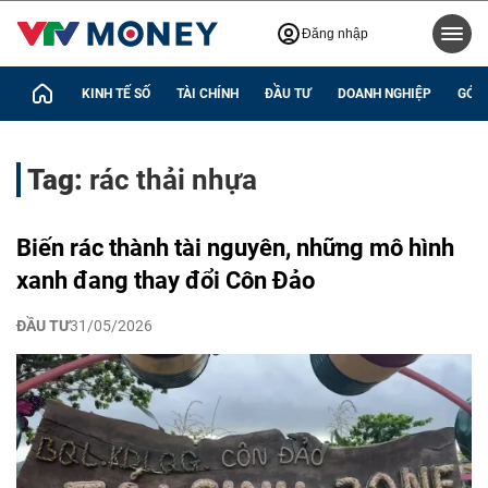
Đăng nhập
KINH TẾ SỐ
TÀI CHÍNH
ĐẦU TƯ
DOANH NGHIỆP
GÓC 
Tag:
rác thải nhựa
Biến rác thành tài nguyên, những mô hình
xanh đang thay đổi Côn Đảo
ĐẦU TƯ
31/05/2026