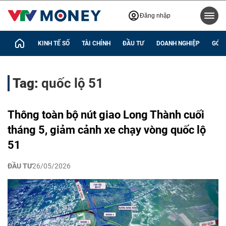
Đăng nhập
KINH TẾ SỐ
TÀI CHÍNH
ĐẦU TƯ
DOANH NGHIỆP
GÓC 
Tag:
quốc lộ 51
Thông toàn bộ nút giao Long Thành cuối
tháng 5, giảm cảnh xe chạy vòng quốc lộ
51
ĐẦU TƯ
26/05/2026