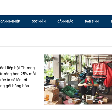
DOANH NGHIỆP
GÓC NHÌN
CẢNH GIÁC
DÂN SINH
uộc Hiệp hội Thương
 trưởng hơn 25% mỗi
c ta sẽ lên tới
ng gói hàng hóa.