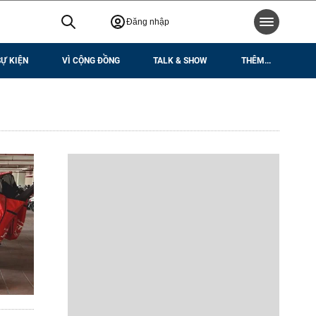
Đăng nhập
SỰ KIỆN
VÌ CỘNG ĐỒNG
TALK & SHOW
THÊM...