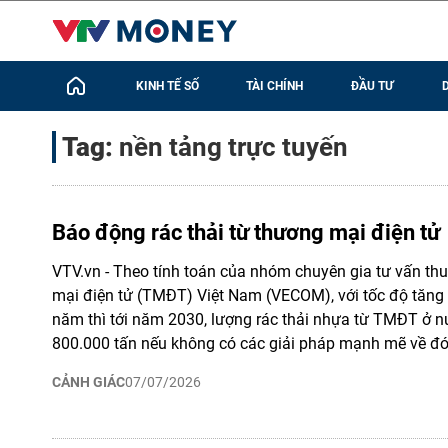
KINH TẾ SỐ
TÀI CHÍNH
ĐẦU TƯ
Tag:
nền tảng trực tuyến
Báo động rác thải từ thương mại điện tử
VTV.vn - Theo tính toán của nhóm chuyên gia tư vấn th
mại điện tử (TMĐT) Việt Nam (VECOM), với tốc độ tăng
năm thì tới năm 2030, lượng rác thải nhựa từ TMĐT ở nướ
800.000 tấn nếu không có các giải pháp mạnh mẽ về đó
CẢNH GIÁC
07/07/2026