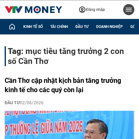
Đăng nhập
KINH TẾ SỐ
TÀI CHÍNH
ĐẦU TƯ
DOANH NGHIỆP
GÓC 
Tag:
mục tiêu tăng trưởng 2 con
số Cần Thơ
Cần Thơ cập nhật kịch bản tăng trưởng
kinh tế cho các quý còn lại
ĐẦU TƯ
02/06/2026