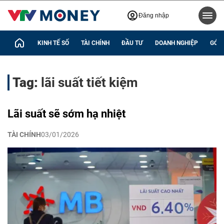
Đăng nhập
KINH TẾ SỐ
TÀI CHÍNH
ĐẦU TƯ
DOANH NGHIỆP
GÓC 
Tag:
lãi suất tiết kiệm
Lãi suất sẽ sớm hạ nhiệt
TÀI CHÍNH
03/01/2026