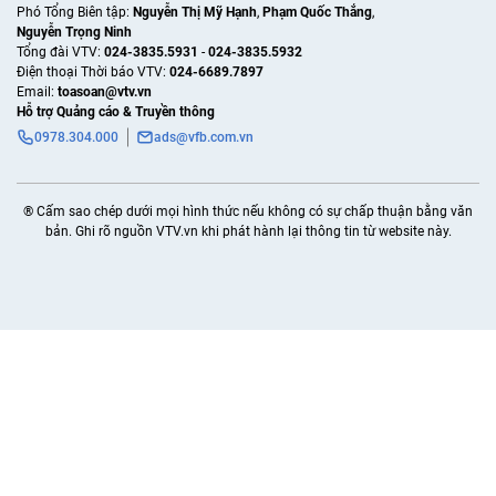
Phó Tổng Biên tập:
Nguyễn Thị Mỹ Hạnh
,
Phạm Quốc Thắng
,
Nguyễn Trọng Ninh
Tổng đài VTV:
024-3835.5931
-
024-3835.5932
Ðiện thoại Thời báo VTV:
024-6689.7897
Email:
toasoan@vtv.vn
Hỗ trợ Quảng cáo & Truyền thông
0978.304.000
ads@vfb.com.vn
® Cấm sao chép dưới mọi hình thức nếu không có sự chấp thuận bằng văn
bản. Ghi rõ nguồn VTV.vn khi phát hành lại thông tin từ website này.