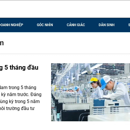
DOANH NGHIỆP
GÓC NHÌN
CẢNH GIÁC
DÂN SINH
am
g 5 tháng đầu
Nam trong 5 tháng
g kỳ năm trước. Đáng
 cùng kỳ trong 5 năm
môi trường đầu tư