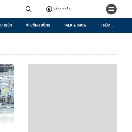
Đăng nhập
SỰ KIỆN
VÌ CỘNG ĐỒNG
TALK & SHOW
THÊM...