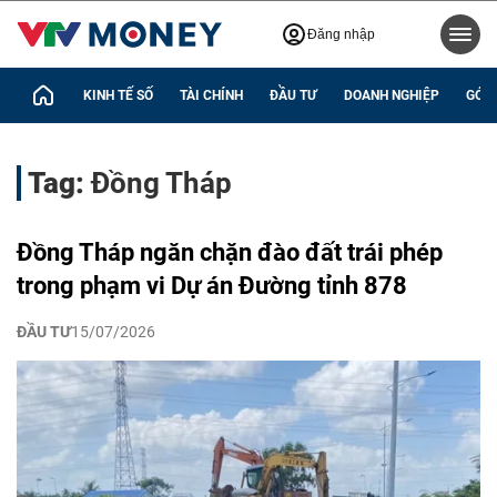
Đăng nhập
KINH TẾ SỐ
TÀI CHÍNH
ĐẦU TƯ
DOANH NGHIỆP
GÓC 
Tag:
Đồng Tháp
Đồng Tháp ngăn chặn đào đất trái phép
trong phạm vi Dự án Đường tỉnh 878
ĐẦU TƯ
15/07/2026