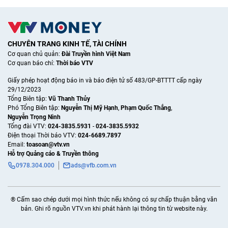
CHUYÊN TRANG KINH TẾ, TÀI CHÍNH
Cơ quan chủ quản:
Đài Truyền hình Việt Nam
Cơ quan báo chí:
Thời báo VTV
Giấy phép hoạt động báo in và báo điện tử số 483/GP-BTTTT cấp ngày
29/12/2023
Tổng Biên tập:
Vũ Thanh Thủy
Phó Tổng Biên tập:
Nguyễn Thị Mỹ Hạnh
,
Phạm Quốc Thắng
,
Nguyễn Trọng Ninh
Tổng đài VTV:
024-3835.5931
-
024-3835.5932
Ðiện thoại Thời báo VTV:
024-6689.7897
Email:
toasoan@vtv.vn
Hỗ trợ Quảng cáo & Truyền thông
0978.304.000
ads@vfb.com.vn
® Cấm sao chép dưới mọi hình thức nếu không có sự chấp thuận bằng văn
bản. Ghi rõ nguồn VTV.vn khi phát hành lại thông tin từ website này.