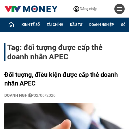
Đăng nhập
KINH TẾ SỐ
TÀI CHÍNH
ĐẦU TƯ
DOANH NGHIỆP
GÓC 
Tag:
đối tượng được cấp thẻ
doanh nhân APEC
Đối tượng, điều kiện được cấp thẻ doanh
nhân APEC
DOANH NGHIỆP
02/06/2026